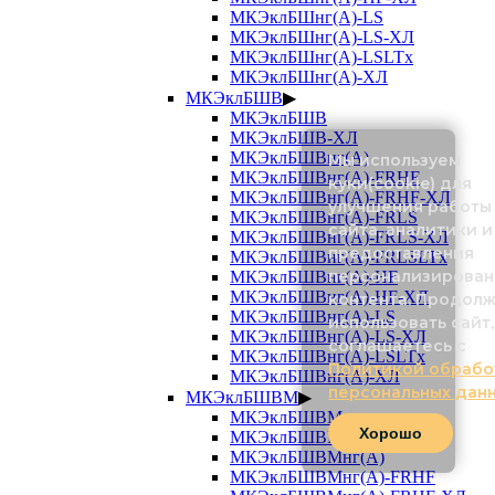
МКЭклБШнг(А)-LS
МКЭклБШнг(А)-LS-ХЛ
МКЭклБШнг(А)-LSLTx
МКЭклБШнг(А)-ХЛ
МКЭклБШВ
▶
МКЭклБШВ
МКЭклБШВ-ХЛ
МКЭклБШВнг(А)
Мы используем
МКЭклБШВнг(А)-FRHF
куки(cookie) для
МКЭклБШВнг(А)-FRHF-ХЛ
улучшения работы
МКЭклБШВнг(А)-FRLS
сайта, аналитики и
МКЭклБШВнг(А)-FRLS-ХЛ
предоставления
МКЭклБШВнг(А)-FRLSLTx
персонализирован
МКЭклБШВнг(А)-HF
МКЭклБШВнг(А)-HF-ХЛ
контента. Продол
МКЭклБШВнг(А)-LS
использовать сайт,
МКЭклБШВнг(А)-LS-ХЛ
соглашаетесь с
МКЭклБШВнг(А)-LSLTx
Политикой обрабо
МКЭклБШВнг(А)-ХЛ
персональных дан
МКЭклБШВМ
▶
МКЭклБШВМ
Хорошо
МКЭклБШВМ-ХЛ
МКЭклБШВМнг(А)
МКЭклБШВМнг(А)-FRHF