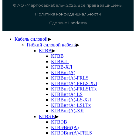
© АО «Марпосадкабель», 2026. Все права защищены.
Политика конфиденциальности
Сделано
Landeasy
Кабель силовой
▶
Гибкий силовой кабель
▶
КГВВ
▶
КГВВ
КГВВ-П
КГВВ-ХЛ
КГВВнг(А)
КГВВнг(А)-FRLS
КГВВнг(А)-FRLS-ХЛ
КГВВнг(А)-FRLSLTx
КГВВнг(А)-LS
КГВВнг(А)-LS-ХЛ
КГВВнг(А)-LSLTx
КГВВнг(А)-ХЛ
КГВЭВ
▶
КГВЭВ
КГВЭВнг(А)
КГВЭВнг(А)-FRLS