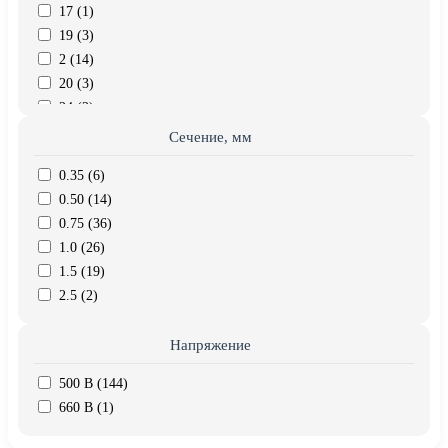
17 (
1
)
19 (
3
)
2 (
14
)
20 (
3
)
24 (
2
)
3 (
13
)
Сечение, мм
37 (
1
)
0.35 (
6
)
4 (
13
)
0.50 (
14
)
5 (
13
)
0.75 (
36
)
6 (
7
)
1.0 (
26
)
7 (
12
)
1.5 (
19
)
8 (
3
)
2.5 (
2
)
Напряжение
500 В (
144
)
660 В (
1
)