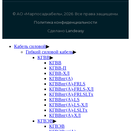
© АО «Марпосадкабель», 2026. Все права защищены.
Политика конфиденциальности
Сделано
Landeasy
Кабель силовой
▶
Гибкий силовой кабель
▶
КГВВ
▶
КГВВ
КГВВ-П
КГВВ-ХЛ
КГВВнг(А)
КГВВнг(А)-FRLS
КГВВнг(А)-FRLS-ХЛ
КГВВнг(А)-FRLSLTx
КГВВнг(А)-LS
КГВВнг(А)-LS-ХЛ
КГВВнг(А)-LSLTx
КГВВнг(А)-ХЛ
КГВЭВ
▶
КГВЭВ