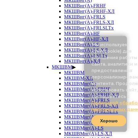
МКШВнг(А)
МКШВнг(А)-FRHF
МКШВнг(А)-FRHF-ХЛ
МКШВнг(А)-FRLS
МКШВнг(А)-FRLS-ХЛ
МКШВнг(А)-FRLSLTx
МКШВнг(А)-HF
МКШВнг(А)-HF-ХЛ
Мы используем
МКШВнг(А)-LS
МКШВнг(А)-LS-ХЛ
куки(cookie) для
МКШВнг(А)-LSLTx
улучшения работы
МКШВнг(А)-ХЛ
сайта, аналитики и
МКШВМ
▶
предоставления
МКШВМ
персонализирован
МКШВМ-ХЛ
контента. Продол
МКШВМнг(А)
МКШВМнг(А)-FRHF
использовать сайт,
МКШВМнг(А)-FRHF-ХЛ
соглашаетесь с
МКШВМнг(А)-FRLS
Политикой обрабо
МКШВМнг(А)-FRLS-ХЛ
персональных дан
МКШВМнг(А)-FRLSLTx
МКШВМнг(А)-HF
Хорошо
МКШВМнг(А)-HF-ХЛ
МКШВМнг(А)-LS
МКШВМнг(А)-LS-ХЛ