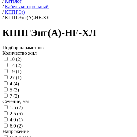
/
Каталог
/
Кабель контрольный
/
КППГЭ()
/
КППГЭнг(А)-HF-ХЛ
КППГЭнг(А)-HF-ХЛ
Подбор параметров
Количество жил
10 (
2
)
14 (
2
)
19 (
1
)
27 (
1
)
4 (
4
)
5 (
3
)
7 (
2
)
Сечение, мм
1.5 (
7
)
2.5 (
5
)
4.0 (
1
)
6.0 (
2
)
Напряжение