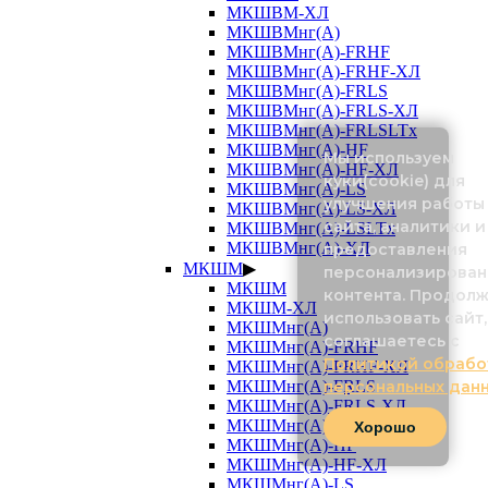
МКШВМ-ХЛ
МКШВМнг(А)
МКШВМнг(А)-FRHF
МКШВМнг(А)-FRHF-ХЛ
МКШВМнг(А)-FRLS
МКШВМнг(А)-FRLS-ХЛ
МКШВМнг(А)-FRLSLTx
МКШВМнг(А)-HF
Мы используем
МКШВМнг(А)-HF-ХЛ
куки(cookie) для
МКШВМнг(А)-LS
улучшения работы
МКШВМнг(А)-LS-ХЛ
сайта, аналитики и
МКШВМнг(А)-LSLTx
МКШВМнг(А)-ХЛ
предоставления
МКШМ
▶
персонализирован
МКШМ
контента. Продол
МКШМ-ХЛ
использовать сайт,
МКШМнг(А)
соглашаетесь с
МКШМнг(А)-FRHF
Политикой обрабо
МКШМнг(А)-FRHF-ХЛ
МКШМнг(А)-FRLS
персональных дан
МКШМнг(А)-FRLS-ХЛ
МКШМнг(А)-FRLSLTx
Хорошо
МКШМнг(А)-HF
МКШМнг(А)-HF-ХЛ
МКШМнг(А)-LS