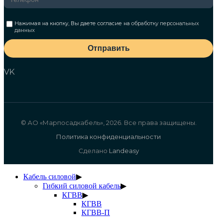
Нажимая на кнопку, Вы даете согласие на
обработку персональных
данных
Отправить
VK
© АО «Марпосадкабель», 2026. Все права защищены.
Политика конфиденциальности
Сделано
Landeasy
Кабель силовой
▶
Гибкий силовой кабель
▶
КГВВ
▶
КГВВ
КГВВ-П