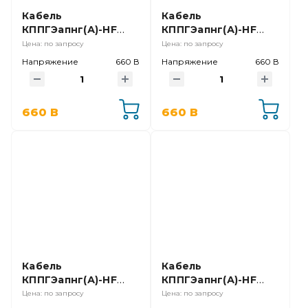
Кабель
Кабель
КППГЭапнг(А)-HF
КППГЭапнг(А)-HF
19х0,75
4х6,0
Цена: по запросу
Цена: по запросу
Напряжение
660 В
Напряжение
660 В
660 В
660 В
Кабель
Кабель
КППГЭапнг(А)-HF
КППГЭапнг(А)-HF
5х0,75
4х1,0
Цена: по запросу
Цена: по запросу