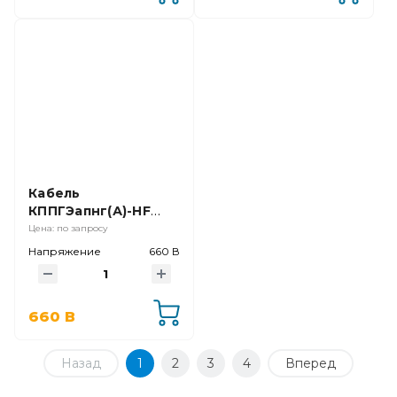
Кабель
КППГЭапнг(А)-HF
4х4,0
Цена: по запросу
Напряжение
660 В
660 В
Назад
1
2
3
4
Вперед