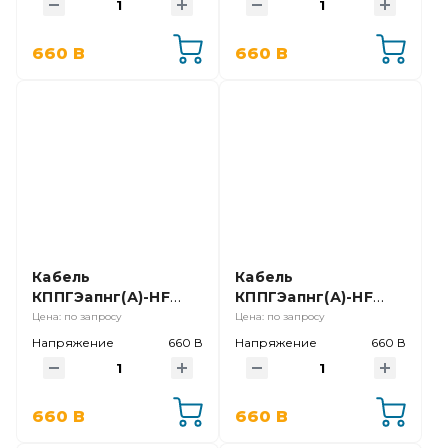
660 В
660 В
Кабель
Кабель
КППГЭапнг(А)-HF
КППГЭапнг(А)-HF
2х0,75 Ч (ТУ016, нет
4х0,75
Цена: по запросу
Цена: по запросу
в ГОСТ);
Напряжение
660 В
Напряжение
660 В
660 В
660 В