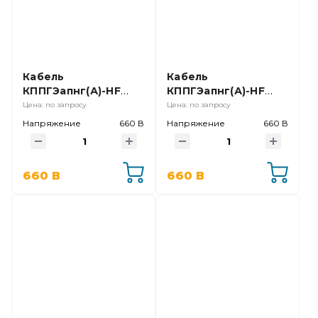
Кабель
Кабель
КППГЭапнг(А)-HF
КППГЭапнг(А)-HF
3х1,0 Ч
7х0,75
Цена: по запросу
Цена: по запросу
Напряжение
660 В
Напряжение
660 В
660 В
660 В