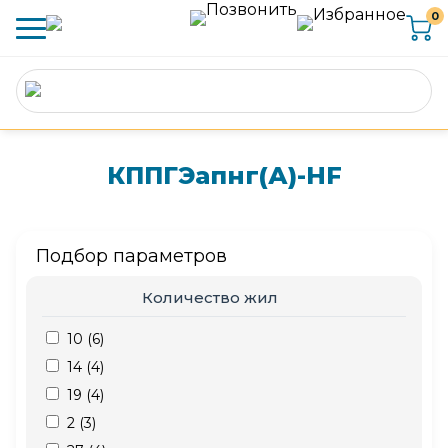
0
КППГЭапнг(А)-HF
Подбор параметров
Количество жил
10 (
6
)
14 (
4
)
19 (
4
)
2 (
3
)