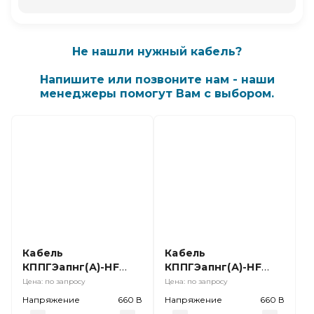
Не нашли нужный кабель?
Напишите или позвоните нам - наши
менеджеры помогут Вам с выбором.
Кабель
Кабель
КППГЭапнг(А)-HF
КППГЭапнг(А)-HF
2х1,0 Ч
5х1,5 Ч;
Цена: по запросу
Цена: по запросу
Напряжение
660 В
Напряжение
660 В