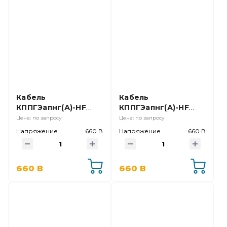
Кабель
Кабель
КППГЭапнг(А)-HF
КППГЭапнг(А)-HF
37х1,5
14х2,5
Цена: по запросу
Цена: по запросу
Напряжение
660 В
Напряжение
660 В
660 В
660 В