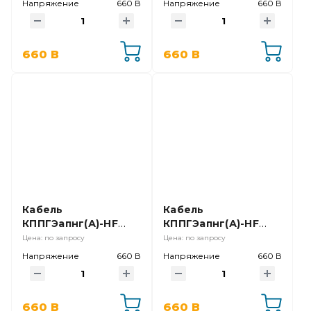
Напряжение
660 В
Напряжение
660 В
660 В
660 В
Кабель
Кабель
КППГЭапнг(А)-HF
КППГЭапнг(А)-HF
27х2,5
10х0,75
Цена: по запросу
Цена: по запросу
Напряжение
660 В
Напряжение
660 В
660 В
660 В