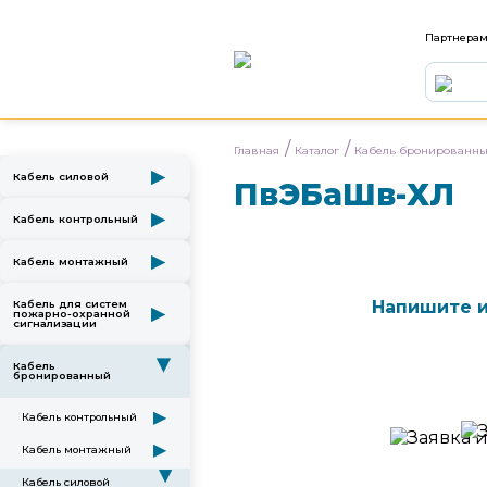
Партнера
/
/
Главная
Каталог
Кабель бронированн
▶
Кабель силовой
ПвЭБаШв-ХЛ
▶
Кабель контрольный
▶
Кабель монтажный
Напишите и
Кабель для систем
▶
пожарно-охранной
сигнализации
▶
Кабель
бронированный
▶
Кабель контрольный
▶
Кабель монтажный
▶
Кабель силовой