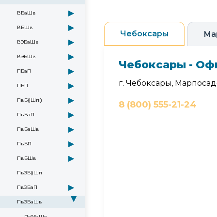
▶
ВБаШв
▶
ВБШв
Чебоксары
Ма
▶
ВЭБаШв
▶
ВЭБШв
Чебоксары - Оф
▶
ПБаП
г. Чебоксары, Марпосадс
▶
ПБП
▶
ПвБ()Шп()
8 (800) 555-21-24
▶
ПвБаП
▶
ПвБаШв
▶
ПвБП
▶
ПвБШв
ПвЭБ()Шп
▶
ПвЭБаП
▶
ПвЭБаШв
ПвЭБаШв