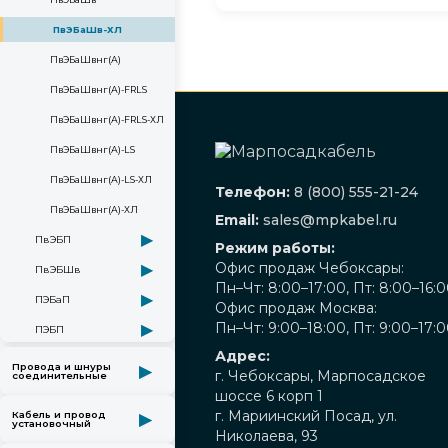
ПвЭБаШв-ХЛ
ПвЭБаШвнг(А)
ПвЭБаШвнг(А)-FRLS
ПвЭБаШвнг(А)-FRLS-ХЛ
ПвЭБаШвнг(А)-LS
ПвЭБаШвнг(А)-LS-ХЛ
Телефон:
8 (800) 555-21-24
ПвЭБаШвнг(А)-ХЛ
Email:
sales@mpkabel.ru
▶
ПвЭБП
Режим работы:
Офис продаж Чебоксары:
▶
ПвЭБШв
Пн–Чт: 8:00–17:00, Пт: 8:00–16:
▶
ПЭБаП
Офис продаж Москва:
Пн–Чт: 9:00–18:00, Пт: 9:00–17:
▶
ПЭБП
Адрес:
Провода и шнуры
▶
г. Чебоксары, Марпосадское
соединительные
шоссе 6 корп 1
г. Мариинский Посад, ул.
Кабель и провод
▶
установочный
Николаева, 93