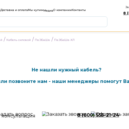
Зв
м
Доставка и оплата
Мы купим
О компании
Контакты
Медиа
8 
/
/
/
ый
Кабель силовой
ПвЭБаШв
ПвЭБаШв-ХЛ
Не нашли нужный кабель?
ли позвоните нам - наши менеджеры помогут Ва
8 (800) 555-21-24