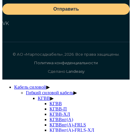
Отправить
VK
© АО «Марпосадкабель», 2026. Все права защищены.
Политика конфиденциальности
Сделано
Landeasy
Кабель силовой
▶
Гибкий силовой кабель
▶
КГВВ
▶
КГВВ
КГВВ-П
КГВВ-ХЛ
КГВВнг(А)
КГВВнг(А)-FRLS
КГВВнг(А)-FRLS-ХЛ