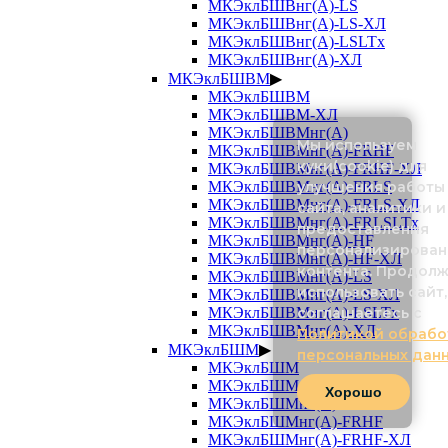
МКЭклБШВнг(А)-LS
МКЭклБШВнг(А)-LS-ХЛ
МКЭклБШВнг(А)-LSLTx
МКЭклБШВнг(А)-ХЛ
МКЭклБШВМ
▶
МКЭклБШВМ
МКЭклБШВМ-ХЛ
МКЭклБШВМнг(А)
Мы используем
МКЭклБШВМнг(А)-FRHF
куки(cookie) для
МКЭклБШВМнг(А)-FRHF-ХЛ
улучшения работы
МКЭклБШВМнг(А)-FRLS
МКЭклБШВМнг(А)-FRLS-ХЛ
сайта, аналитики и
МКЭклБШВМнг(А)-FRLSLTx
предоставления
МКЭклБШВМнг(А)-HF
персонализирован
МКЭклБШВМнг(А)-HF-ХЛ
контента. Продол
МКЭклБШВМнг(А)-LS
использовать сайт,
МКЭклБШВМнг(А)-LS-ХЛ
соглашаетесь с
МКЭклБШВМнг(А)-LSLTx
МКЭклБШВМнг(А)-ХЛ
Политикой обрабо
МКЭклБШМ
▶
персональных дан
МКЭклБШМ
МКЭклБШМ-ХЛ
Хорошо
МКЭклБШМнг(А)
МКЭклБШМнг(А)-FRHF
МКЭклБШМнг(А)-FRHF-ХЛ