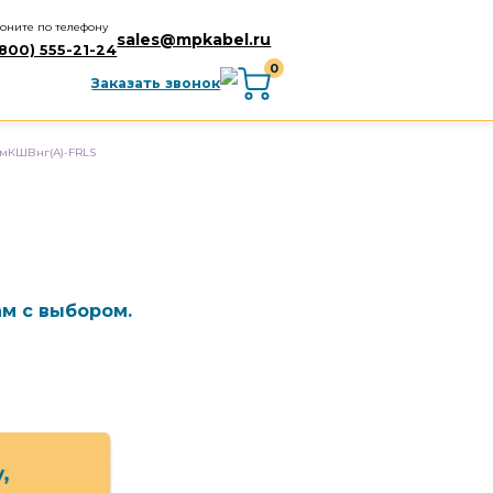
оните по телефону
sales@mpkabel.ru
(800) 555-21-24
0
Заказать звонок
мКШВнг(А)-FRLS
м с выбором.