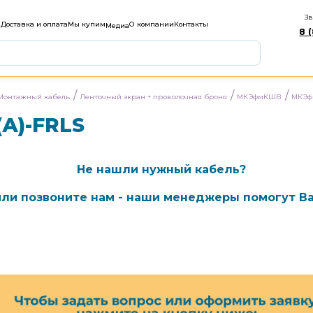
Зв
м
Доставка и оплата
Мы купим
О компании
Контакты
Медиа
8 
/
/
/
Монтажный кабель
Ленточный экран + проволочная броня
МКЭфмКШВ
МКЭф
А)-FRLS
Не нашли нужный кабель?
ли позвоните нам - наши менеджеры помогут Ва