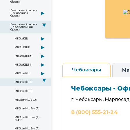
броня
Ленточный экран
▶
+ ленточная
броня
Ленточный экран
▶
+ проволочная
броня
▶
МКЭфКШ
▶
МКЭфКШВ
▶
МКЭфКШВМ
▶
МКЭфКШМ
Чебоксары
Ма
▶
МКЭфмКШ
▶
МКЭфмКШВ
Чебоксары - Оф
МКЭфмКШВ
г. Чебоксары, Марпосадс
МКЭфмКШВ-ХЛ
МКЭфмКШВнг(А)
8 (800) 555-21-24
МКЭфмКШВнг(А)-
FRHF
МКЭфмКШВнг(А)-