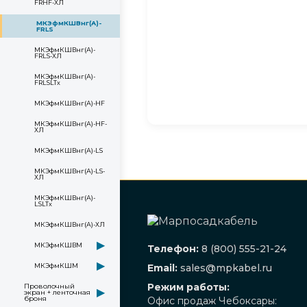
FRHF-ХЛ
МКЭфмКШВнг(А)-
FRLS
МКЭфмКШВнг(А)-
FRLS-ХЛ
МКЭфмКШВнг(А)-
FRLSLTx
МКЭфмКШВнг(А)-HF
МКЭфмКШВнг(А)-HF-
ХЛ
МКЭфмКШВнг(А)-LS
МКЭфмКШВнг(А)-LS-
ХЛ
МКЭфмКШВнг(А)-
LSLTx
МКЭфмКШВнг(А)-ХЛ
▶
МКЭфмКШВМ
Телефон:
8 (800) 555-21-24
▶
Email:
sales@mpkabel.ru
МКЭфмКШМ
Режим работы:
Проволочный
▶
экран + ленточная
Офис продаж Чебоксары:
броня