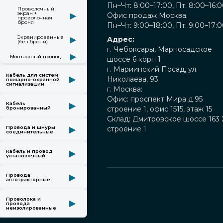
Пн–Чт: 8:00–17:00, Пт: 8:00–16:
Проволочный
экран +
▶
Офис продаж Москва:
проволочная
броня
Пн–Чт: 9:00–18:00, Пт: 9:00–17:
Экранированные
▶
Адрес:
(без брони)
г. Чебоксары, Марпосадское
▶
Монтажный провод
шоссе 6 корп 1
г. Мариинский Посад, ул.
Кабель для систем
Николаева, 93
▶
пожарно-охранной
сигнализации
г. Москва:
Офис: проспект Мира д.95
Кабель
▶
строение 1, офис 1515, этаж 15
бронированный
Склад: Дмитровское шоссе 163
строение 1
Провода и шнуры
▶
соединительные
Кабель и провод
▶
установочный
Провода
▶
автотракторные
Проволока и
▶
провода
неизолированные