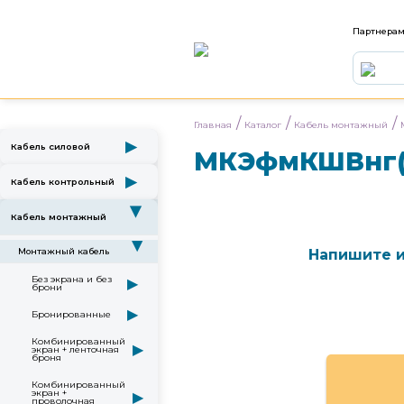
Партнера
/
/
/
Главная
Каталог
Кабель монтажный
▶
Кабель силовой
МКЭфмКШВнг(
▶
Кабель контрольный
▶
Кабель монтажный
▶
Монтажный кабель
Напишите и
Без экрана и без
▶
брони
▶
Бронированные
Комбинированный
▶
экран + ленточная
броня
Комбинированный
экран +
▶
проволочная