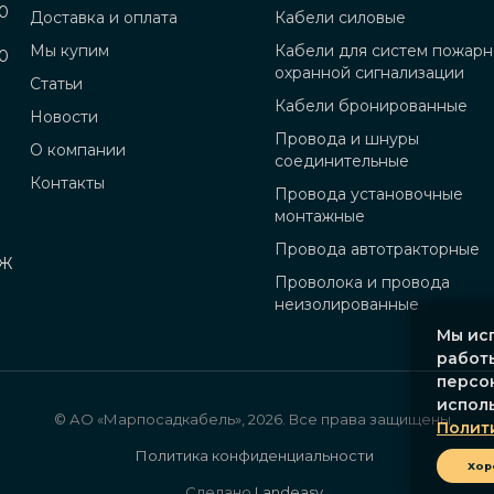
00
Доставка и оплата
Кабели силовые
Мы купим
Кабели для систем пожарн
00
охранной сигнализации
Статьи
Кабели бронированные
Новости
Провода и шнуры
О компании
соединительные
Контакты
Провода установочные
монтажные
Провода автотракторные
 Ж
Проволока и провода
неизолированные
Мы исп
работы
персо
исполь
© АО «Марпосадкабель», 2026. Все права защищены.
Полит
Политика конфиденциальности
Хор
Сделано
Landeasy