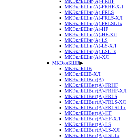
МКЭклБШнг(А)-FRHF
МКЭклБШнг(А)-FRHF-ХЛ
МКЭклБШнг(А)-FRLS
МКЭклБШнг(А)-FRLS-ХЛ
МКЭклБШнг(А)-FRLSLTx
МКЭклБШнг(А)-HF
МКЭклБШнг(А)-HF-ХЛ
МКЭклБШнг(А)-LS
МКЭклБШнг(А)-LS-ХЛ
МКЭклБШнг(А)-LSLTx
МКЭклБШнг(А)-ХЛ
МКЭклБШВ
▶
МКЭклБШВ
МКЭклБШВ-ХЛ
МКЭклБШВнг(А)
МКЭклБШВнг(А)-FRHF
МКЭклБШВнг(А)-FRHF-ХЛ
МКЭклБШВнг(А)-FRLS
МКЭклБШВнг(А)-FRLS-ХЛ
МКЭклБШВнг(А)-FRLSLTx
МКЭклБШВнг(А)-HF
МКЭклБШВнг(А)-HF-ХЛ
МКЭклБШВнг(А)-LS
МКЭклБШВнг(А)-LS-ХЛ
МКЭклБШВнг(А)-LSLTx