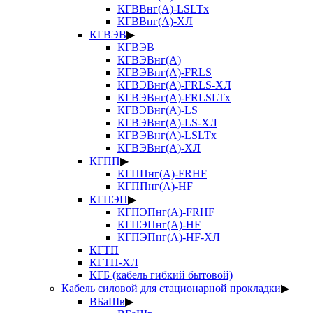
КГВВнг(А)-LSLTx
КГВВнг(А)-ХЛ
КГВЭВ
▶
КГВЭВ
КГВЭВнг(А)
КГВЭВнг(А)-FRLS
КГВЭВнг(А)-FRLS-ХЛ
КГВЭВнг(А)-FRLSLTx
КГВЭВнг(А)-LS
КГВЭВнг(А)-LS-ХЛ
КГВЭВнг(А)-LSLTx
КГВЭВнг(А)-ХЛ
КГПП
▶
КГППнг(А)-FRHF
КГППнг(А)-HF
КГПЭП
▶
КГПЭПнг(А)-FRHF
КГПЭПнг(А)-HF
КГПЭПнг(А)-HF-ХЛ
КГТП
КГТП-ХЛ
КГБ (кабель гибкий бытовой)
Кабель силовой для стационарной прокладки
▶
ВБаШв
▶