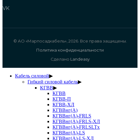
VK
© АО «Марпосадкабель», 2026. Все права защищены.
Политика конфиденциальности
Сделано
Landeasy
Кабель силовой
▶
Гибкий силовой кабель
▶
КГВВ
▶
КГВВ
КГВВ-П
КГВВ-ХЛ
КГВВнг(А)
КГВВнг(А)-FRLS
КГВВнг(А)-FRLS-ХЛ
КГВВнг(А)-FRLSLTx
КГВВнг(А)-LS
КГВВнг(А)-LS-ХЛ