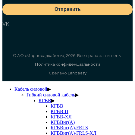
Отправить
VK
© АО «Марпосадкабель», 2026. Все права защищены.
Политика конфиденциальности
Сделано
Landeasy
Кабель силовой
▶
Гибкий силовой кабель
▶
КГВВ
▶
КГВВ
КГВВ-П
КГВВ-ХЛ
КГВВнг(А)
КГВВнг(А)-FRLS
КГВВнг(А)-FRLS-ХЛ