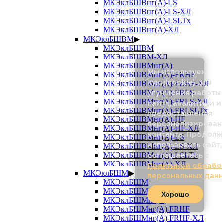
МКЭклБШВнг(А)-LS
МКЭклБШВнг(А)-LS-ХЛ
МКЭклБШВнг(А)-LSLTx
МКЭклБШВнг(А)-ХЛ
МКЭклБШВМ
▶
МКЭклБШВМ
МКЭклБШВМ-ХЛ
МКЭклБШВМнг(А)
Мы используем
МКЭклБШВМнг(А)-FRHF
куки(cookie) для
МКЭклБШВМнг(А)-FRHF-ХЛ
улучшения работы
МКЭклБШВМнг(А)-FRLS
МКЭклБШВМнг(А)-FRLS-ХЛ
сайта, аналитики и
МКЭклБШВМнг(А)-FRLSLTx
предоставления
МКЭклБШВМнг(А)-HF
персонализирован
МКЭклБШВМнг(А)-HF-ХЛ
контента. Продол
МКЭклБШВМнг(А)-LS
использовать сайт,
МКЭклБШВМнг(А)-LS-ХЛ
соглашаетесь с
МКЭклБШВМнг(А)-LSLTx
МКЭклБШВМнг(А)-ХЛ
Политикой обрабо
МКЭклБШМ
▶
персональных дан
МКЭклБШМ
МКЭклБШМ-ХЛ
Хорошо
МКЭклБШМнг(А)
МКЭклБШМнг(А)-FRHF
МКЭклБШМнг(А)-FRHF-ХЛ