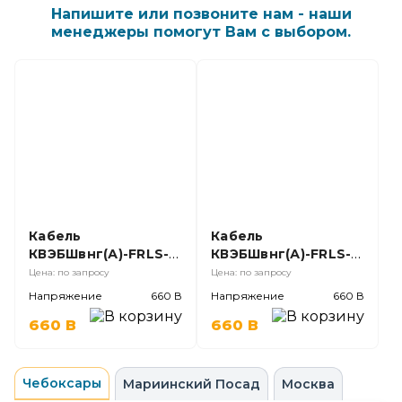
Напишите или позвоните нам - наши
менеджеры помогут Вам с выбором.
Кабель
Кабель
КВЭБШвнг(А)-FRLS-
КВЭБШвнг(А)-FRLS-
ХЛ 10х1,5 Ч (ТУ016,
ХЛ 7х1,5 Ч (ТУ016,
Цена: по запросу
Цена: по запросу
нет в ГОСТ);
нет в ГОСТ);
Напряжение
660 В
Напряжение
660 В
660 В
660 В
Чебоксары
Мариинский Посад
Москва