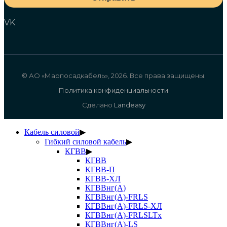
VK
© АО «Марпосадкабель», 2026. Все права защищены.
Политика конфиденциальности
Сделано
Landeasy
Кабель силовой
▶
Гибкий силовой кабель
▶
КГВВ
▶
КГВВ
КГВВ-П
КГВВ-ХЛ
КГВВнг(А)
КГВВнг(А)-FRLS
КГВВнг(А)-FRLS-ХЛ
КГВВнг(А)-FRLSLTx
КГВВнг(А)-LS