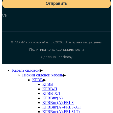
Отправить
VK
© АО «Марпосадкабель», 2026. Все права защищены.
Политика конфиденциальности
Сделано
Landeasy
Кабель силовой
▶
Гибкий силовой кабель
▶
КГВВ
▶
КГВВ
КГВВ-П
КГВВ-ХЛ
КГВВнг(А)
КГВВнг(А)-FRLS
КГВВнг(А)-FRLS-ХЛ
КГВВнг(А)-FRLSLTx