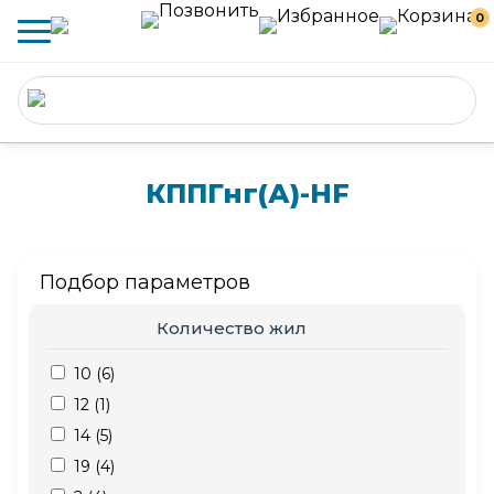
0
КППГнг(А)-HF
Подбор параметров
Количество жил
10 (
6
)
12 (
1
)
14 (
5
)
19 (
4
)