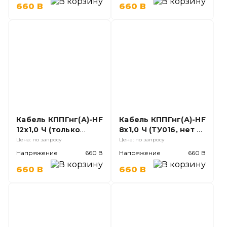
660 В
660 В
Кабель КППГнг(А)-HF
Кабель КППГнг(А)-HF
12х1,0 Ч (только
8х1,0 Ч (ТУ016, нет в
ТУ016, нет в ГОСТ);
ГОСТ);
Цена: по запросу
Цена: по запросу
Напряжение
660 В
Напряжение
660 В
660 В
660 В