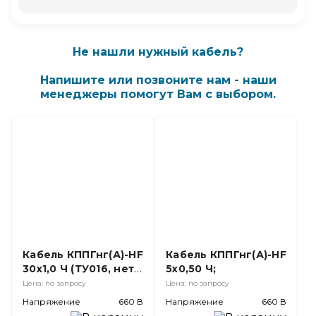
Не нашли нужный кабель?
Напишите или позвоните нам - наши
менеджеры помогут Вам с выбором.
Кабель КППГнг(А)-HF
Кабель КППГнг(А)-HF
30х1,0 Ч (ТУ016, нет
5х0,50 Ч;
в ГОСТ);
Цена: по запросу
Цена: по запросу
Напряжение
660 В
Напряжение
660 В