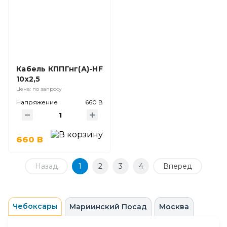
Кабель КППГнг(А)-HF
10х2,5
Цена: по запросу
Напряжение
660 В
660 В
Назад
1
2
3
4
Вперед
Чебоксары
Мариинский Посад
Москва