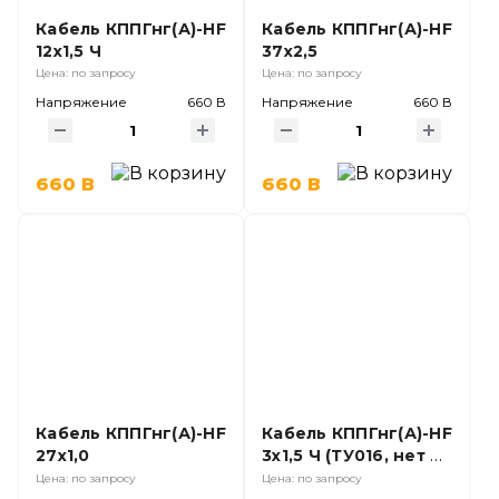
Кабель КППГнг(А)-HF
Кабель КППГнг(А)-HF
12х1,5 Ч
37х2,5
Цена: по запросу
Цена: по запросу
Напряжение
660 В
Напряжение
660 В
660 В
660 В
Кабель КППГнг(А)-HF
Кабель КППГнг(А)-HF
27х1,0
3х1,5 Ч (ТУ016, нет в
ГОСТ);
Цена: по запросу
Цена: по запросу