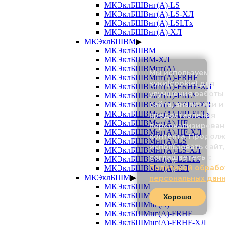
МКЭклБШВнг(А)-LS
МКЭклБШВнг(А)-LS-ХЛ
МКЭклБШВнг(А)-LSLTx
МКЭклБШВнг(А)-ХЛ
МКЭклБШВМ
▶
МКЭклБШВМ
МКЭклБШВМ-ХЛ
МКЭклБШВМнг(А)
Мы используем
МКЭклБШВМнг(А)-FRHF
куки(cookie) для
МКЭклБШВМнг(А)-FRHF-ХЛ
улучшения работы
МКЭклБШВМнг(А)-FRLS
сайта, аналитики и
МКЭклБШВМнг(А)-FRLS-ХЛ
МКЭклБШВМнг(А)-FRLSLTx
предоставления
МКЭклБШВМнг(А)-HF
персонализирован
МКЭклБШВМнг(А)-HF-ХЛ
контента. Продол
МКЭклБШВМнг(А)-LS
использовать сайт,
МКЭклБШВМнг(А)-LS-ХЛ
соглашаетесь с
МКЭклБШВМнг(А)-LSLTx
Политикой обрабо
МКЭклБШВМнг(А)-ХЛ
МКЭклБШМ
▶
персональных дан
МКЭклБШМ
МКЭклБШМ-ХЛ
Хорошо
МКЭклБШМнг(А)
МКЭклБШМнг(А)-FRHF
МКЭклБШМнг(А)-FRHF-ХЛ