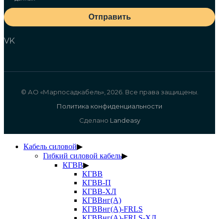
Отправить
VK
© АО «Марпосадкабель», 2026. Все права защищены.
Политика конфиденциальности
Сделано
Landeasy
Кабель силовой
▶
Гибкий силовой кабель
▶
КГВВ
▶
КГВВ
КГВВ-П
КГВВ-ХЛ
КГВВнг(А)
КГВВнг(А)-FRLS
КГВВнг(А)-FRLS-ХЛ