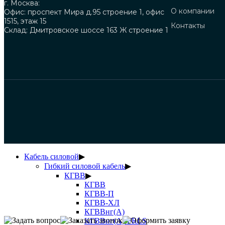
г. Москва:
О компании
Офис: проспект Мира д.95 строение 1, офис
1515, этаж 15
Контакты
Склад: Дмитровское шоссе 163 Ж строение 1
Кабель силовой
▶
Гибкий силовой кабель
▶
КГВВ
▶
КГВВ
КГВВ-П
КГВВ-ХЛ
КГВВнг(А)
КГВВнг(А)-FRLS