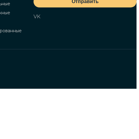
Отправить
ьные
жные
VK
ированные