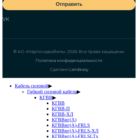
Отправить
VK
© АО «Марпосадкабель», 2026. Все права защищены.
Политика конфиденциальности
Сделано
Landeasy
Кабель силовой
▶
Гибкий силовой кабель
▶
КГВВ
▶
КГВВ
КГВВ-П
КГВВ-ХЛ
КГВВнг(А)
КГВВнг(А)-FRLS
КГВВнг(А)-FRLS-ХЛ
КГВВнг(А)-FRLSLTx