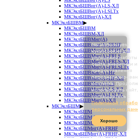
МКЭклБШВнг(А)-LS
МКЭклБШВнг(А)-LS-ХЛ
МКЭклБШВнг(А)-LSLTx
МКЭклБШВнг(А)-ХЛ
МКЭклБШВМ
▶
МКЭклБШВМ
МКЭклБШВМ-ХЛ
МКЭклБШВМнг(А)
Мы используем
МКЭклБШВМнг(А)-FRHF
МКЭклБШВМнг(А)-FRHF-ХЛ
куки(cookie) для
МКЭклБШВМнг(А)-FRLS
улучшения работы
МКЭклБШВМнг(А)-FRLS-ХЛ
сайта, аналитики и
МКЭклБШВМнг(А)-FRLSLTx
предоставления
МКЭклБШВМнг(А)-HF
персонализирован
МКЭклБШВМнг(А)-HF-ХЛ
контента. Продол
МКЭклБШВМнг(А)-LS
МКЭклБШВМнг(А)-LS-ХЛ
использовать сайт,
МКЭклБШВМнг(А)-LSLTx
соглашаетесь с
МКЭклБШВМнг(А)-ХЛ
Политикой обрабо
МКЭклБШМ
▶
персональных дан
МКЭклБШМ
МКЭклБШМ-ХЛ
Хорошо
МКЭклБШМнг(А)
МКЭклБШМнг(А)-FRHF
МКЭклБШМнг(А)-FRHF-ХЛ