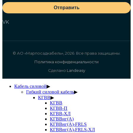
Отправить
VK
© АО «Марпосадкабель», 2026. Все права защищены.
Политика конфиденциальности
Сделано
Landeasy
Кабель силовой
▶
Гибкий силовой кабель
▶
КГВВ
▶
КГВВ
КГВВ-П
КГВВ-ХЛ
КГВВнг(А)
КГВВнг(А)-FRLS
КГВВнг(А)-FRLS-ХЛ