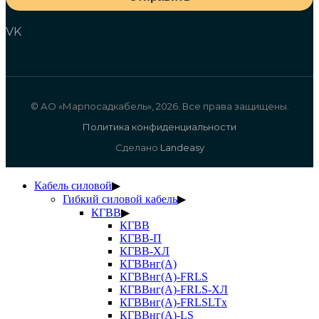
VK
© АО «Марпосадкабель», 2026. Все права защищены.
Политика конфиденциальности
Сделано
Landeasy
Кабель силовой
▶
Гибкий силовой кабель
▶
КГВВ
▶
КГВВ
КГВВ-П
КГВВ-ХЛ
КГВВнг(А)
КГВВнг(А)-FRLS
КГВВнг(А)-FRLS-ХЛ
КГВВнг(А)-FRLSLTx
КГВВнг(А)-LS