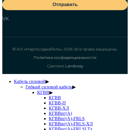
Отправить
VK
© АО «Марпосадкабель», 2026. Все права защищены.
Политика конфиденциальности
Сделано
Landeasy
Кабель силовой
▶
Гибкий силовой кабель
▶
КГВВ
▶
КГВВ
КГВВ-П
КГВВ-ХЛ
КГВВнг(А)
КГВВнг(А)-FRLS
КГВВнг(А)-FRLS-ХЛ
КГВВнг(А)-FRLSLTx