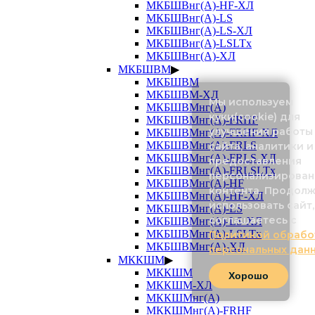
МКБШВнг(А)-HF-ХЛ
МКБШВнг(А)-LS
МКБШВнг(А)-LS-ХЛ
МКБШВнг(А)-LSLTx
МКБШВнг(А)-ХЛ
МКБШВМ
▶
МКБШВМ
МКБШВМ-ХЛ
Мы используем
МКБШВМнг(А)
куки(cookie) для
МКБШВМнг(А)-FRHF
улучшения работы
МКБШВМнг(А)-FRHF-ХЛ
МКБШВМнг(А)-FRLS
сайта, аналитики и
МКБШВМнг(А)-FRLS-ХЛ
предоставления
МКБШВМнг(А)-FRLSLTx
персонализирован
МКБШВМнг(А)-HF
контента. Продол
МКБШВМнг(А)-HF-ХЛ
использовать сайт,
МКБШВМнг(А)-LS
соглашаетесь с
МКБШВМнг(А)-LS-ХЛ
МКБШВМнг(А)-LSLTx
Политикой обрабо
МКБШВМнг(А)-ХЛ
персональных дан
МККШМ
▶
МККШМ
Хорошо
МККШМ-ХЛ
МККШМнг(А)
МККШМнг(А)-FRHF