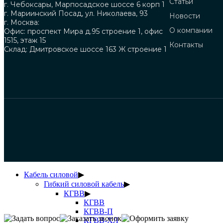
Статьи
г. Чебоксары, Марпосадское шоссе 6 корп 1
г. Мариинский Посад, ул. Николаева, 93
Новости
г. Москва:
О компании
Офис: проспект Мира д.95 строение 1, офис
1515, этаж 15
Контакты
Склад: Дмитровское шоссе 163 Ж строение 1
Кабель силовой
▶
Гибкий силовой кабель
▶
КГВВ
▶
КГВВ
КГВВ-П
КГВВ-ХЛ