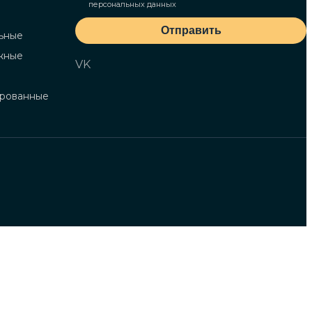
персональных данных
Отправить
ьные
жные
VK
ированные