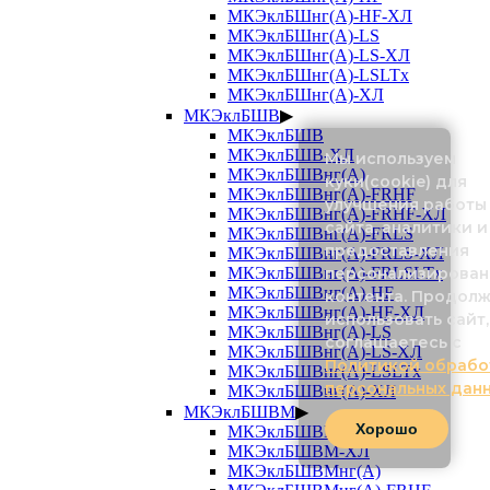
МКЭклБШнг(А)-HF-ХЛ
МКЭклБШнг(А)-LS
МКЭклБШнг(А)-LS-ХЛ
МКЭклБШнг(А)-LSLTx
МКЭклБШнг(А)-ХЛ
МКЭклБШВ
▶
МКЭклБШВ
МКЭклБШВ-ХЛ
Мы используем
МКЭклБШВнг(А)
куки(cookie) для
МКЭклБШВнг(А)-FRHF
улучшения работы
МКЭклБШВнг(А)-FRHF-ХЛ
сайта, аналитики и
МКЭклБШВнг(А)-FRLS
предоставления
МКЭклБШВнг(А)-FRLS-ХЛ
персонализирован
МКЭклБШВнг(А)-FRLSLTx
МКЭклБШВнг(А)-HF
контента. Продол
МКЭклБШВнг(А)-HF-ХЛ
использовать сайт,
МКЭклБШВнг(А)-LS
соглашаетесь с
МКЭклБШВнг(А)-LS-ХЛ
Политикой обрабо
МКЭклБШВнг(А)-LSLTx
персональных дан
МКЭклБШВнг(А)-ХЛ
МКЭклБШВМ
▶
Хорошо
МКЭклБШВМ
МКЭклБШВМ-ХЛ
МКЭклБШВМнг(А)