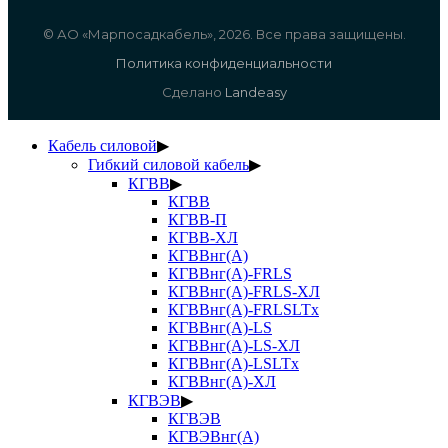
© АО «Марпосадкабель», 2026. Все права защищены.
Политика конфиденциальности
Сделано
Landeasy
Кабель силовой
▶
Гибкий силовой кабель
▶
КГВВ
▶
КГВВ
КГВВ-П
КГВВ-ХЛ
КГВВнг(А)
КГВВнг(А)-FRLS
КГВВнг(А)-FRLS-ХЛ
КГВВнг(А)-FRLSLTx
КГВВнг(А)-LS
КГВВнг(А)-LS-ХЛ
КГВВнг(А)-LSLTx
КГВВнг(А)-ХЛ
КГВЭВ
▶
КГВЭВ
КГВЭВнг(А)