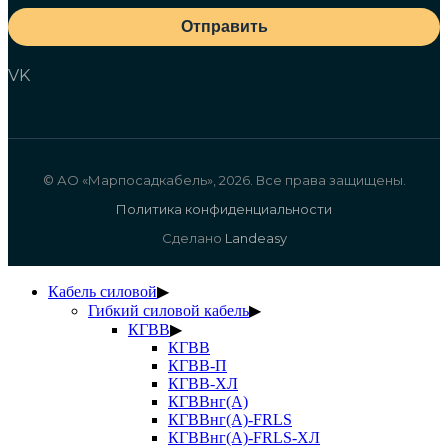
Отправить
VK
© АО «Марпосадкабель», 2026. Все права защищены.
Политика конфиденциальности
Сделано
Landeasy
Кабель силовой
▶
Гибкий силовой кабель
▶
КГВВ
▶
КГВВ
КГВВ-П
КГВВ-ХЛ
КГВВнг(А)
КГВВнг(А)-FRLS
КГВВнг(А)-FRLS-ХЛ