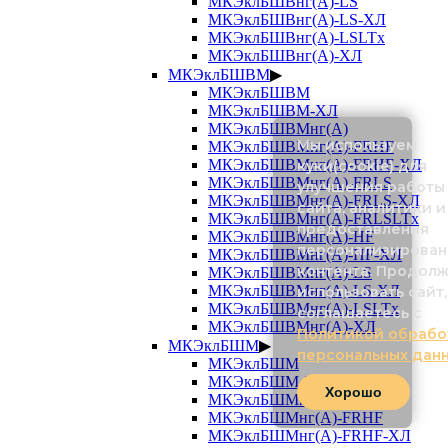
МКЭклБШВнг(А)-LS
МКЭклБШВнг(А)-LS-ХЛ
МКЭклБШВнг(А)-LSLTx
МКЭклБШВнг(А)-ХЛ
МКЭклБШВМ
▶
МКЭклБШВМ
МКЭклБШВМ-ХЛ
МКЭклБШВМнг(А)
Мы используем
МКЭклБШВМнг(А)-FRHF
МКЭклБШВМнг(А)-FRHF-ХЛ
куки(cookie) для
МКЭклБШВМнг(А)-FRLS
улучшения работы
МКЭклБШВМнг(А)-FRLS-ХЛ
сайта, аналитики и
МКЭклБШВМнг(А)-FRLSLTx
предоставления
МКЭклБШВМнг(А)-HF
персонализирован
МКЭклБШВМнг(А)-HF-ХЛ
контента. Продол
МКЭклБШВМнг(А)-LS
МКЭклБШВМнг(А)-LS-ХЛ
использовать сайт,
МКЭклБШВМнг(А)-LSLTx
соглашаетесь с
МКЭклБШВМнг(А)-ХЛ
Политикой обрабо
МКЭклБШМ
▶
персональных дан
МКЭклБШМ
МКЭклБШМ-ХЛ
Хорошо
МКЭклБШМнг(А)
МКЭклБШМнг(А)-FRHF
МКЭклБШМнг(А)-FRHF-ХЛ