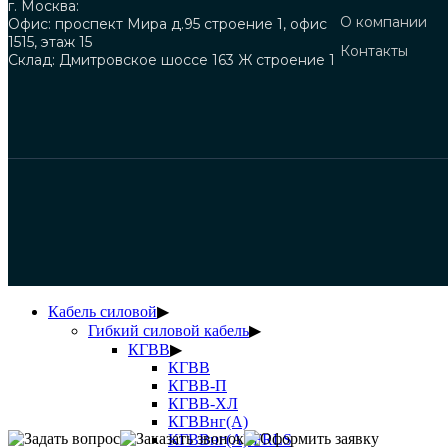
г. Москва:
О компании
Офис: проспект Мира д.95 строение 1, офис
1515, этаж 15
Контакты
Склад: Дмитровское шоссе 163 Ж строение 1
Кабель силовой
▶
Гибкий силовой кабель
▶
КГВВ
▶
КГВВ
КГВВ-П
КГВВ-ХЛ
КГВВнг(А)
КГВВнг(А)-FRLS