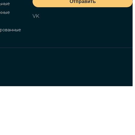
Отправить
ьные
жные
VK
ированные