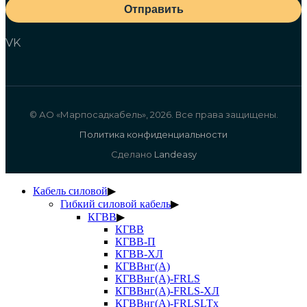
Отправить
VK
© АО «Марпосадкабель», 2026. Все права защищены.
Политика конфиденциальности
Сделано
Landeasy
Кабель силовой
▶
Гибкий силовой кабель
▶
КГВВ
▶
КГВВ
КГВВ-П
КГВВ-ХЛ
КГВВнг(А)
КГВВнг(А)-FRLS
КГВВнг(А)-FRLS-ХЛ
КГВВнг(А)-FRLSLTx