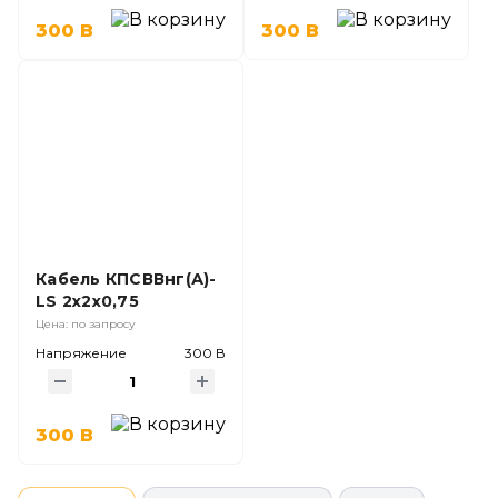
300 В
300 В
Кабель КПСВВнг(А)-
LS 2х2х0,75
Цена: по запросу
Напряжение
300 В
300 В