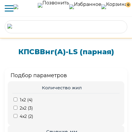
0
КПСВВнг(А)-LS (парная)
Подбор параметров
Количество жил
1x2 (
4
)
2x2 (
3
)
4x2 (
2
)
Сечение, мм