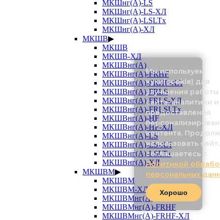
МКШнг(А)-LS
МКШнг(А)-LS-ХЛ
МКШнг(А)-LSLTx
МКШнг(А)-ХЛ
МКШВ
▶
МКШВ
МКШВ-ХЛ
МКШВнг(А)
Мы используем
МКШВнг(А)-FRHF
куки(cookie) для
МКШВнг(А)-FRHF-ХЛ
улучшения работы
МКШВнг(А)-FRLS
МКШВнг(А)-FRLS-ХЛ
сайта, аналитики и
МКШВнг(А)-FRLSLTx
предоставления
МКШВнг(А)-HF
персонализирован
МКШВнг(А)-HF-ХЛ
контента. Продол
МКШВнг(А)-LS
использовать сайт,
МКШВнг(А)-LS-ХЛ
соглашаетесь с
МКШВнг(А)-LSLTx
МКШВнг(А)-ХЛ
Политикой обрабо
МКШВМ
▶
персональных дан
МКШВМ
МКШВМ-ХЛ
Хорошо
МКШВМнг(А)
МКШВМнг(А)-FRHF
МКШВМнг(А)-FRHF-ХЛ