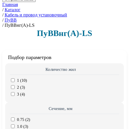
Главная
/
Каталог
/
Кабель и провод установочный
/
ПуВВ
/
ПуВВнг(А)-LS
ПуВВнг(А)-LS
Подбор параметров
Количество жил
1 (
10
)
2 (
3
)
3 (
4
)
Сечение, мм
0.75 (
2
)
1.0 (
3
)