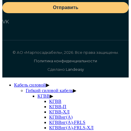
Отправить
VK
© АО «Марпосадкабель», 2026. Все права защищены.
Политика конфиденциальности
Сделано
Landeasy
Кабель силовой
▶
Гибкий силовой кабель
▶
КГВВ
▶
КГВВ
КГВВ-П
КГВВ-ХЛ
КГВВнг(А)
КГВВнг(А)-FRLS
КГВВнг(А)-FRLS-ХЛ