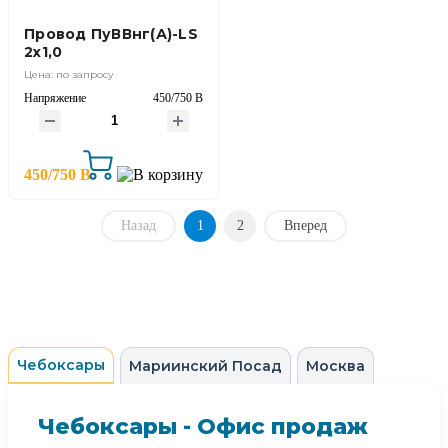
Провод ПуВВнг(А)-LS
2х1,0
Цена: по запросу
Напряжение
450/750 В
450/750 В
Назад
1
2
Вперед
Чебоксары
Мариинский Посад
Москва
Чебоксары - Офис продаж