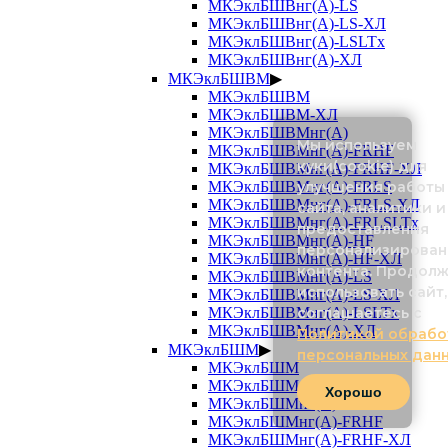
МКЭклБШВнг(А)-LS
МКЭклБШВнг(А)-LS-ХЛ
МКЭклБШВнг(А)-LSLTx
МКЭклБШВнг(А)-ХЛ
МКЭклБШВМ
▶
МКЭклБШВМ
МКЭклБШВМ-ХЛ
МКЭклБШВМнг(А)
Мы используем
МКЭклБШВМнг(А)-FRHF
куки(cookie) для
МКЭклБШВМнг(А)-FRHF-ХЛ
улучшения работы
МКЭклБШВМнг(А)-FRLS
МКЭклБШВМнг(А)-FRLS-ХЛ
сайта, аналитики и
МКЭклБШВМнг(А)-FRLSLTx
предоставления
МКЭклБШВМнг(А)-HF
персонализирован
МКЭклБШВМнг(А)-HF-ХЛ
контента. Продол
МКЭклБШВМнг(А)-LS
использовать сайт,
МКЭклБШВМнг(А)-LS-ХЛ
соглашаетесь с
МКЭклБШВМнг(А)-LSLTx
МКЭклБШВМнг(А)-ХЛ
Политикой обрабо
МКЭклБШМ
▶
персональных дан
МКЭклБШМ
МКЭклБШМ-ХЛ
Хорошо
МКЭклБШМнг(А)
МКЭклБШМнг(А)-FRHF
МКЭклБШМнг(А)-FRHF-ХЛ