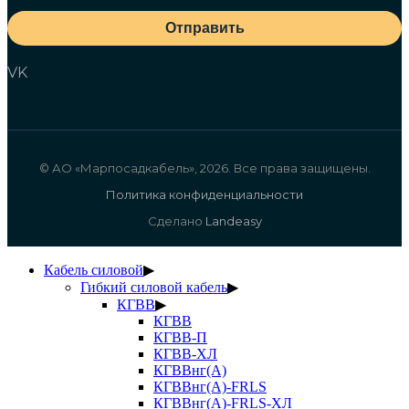
Отправить
VK
© АО «Марпосадкабель», 2026. Все права защищены.
Политика конфиденциальности
Сделано
Landeasy
Кабель силовой
▶
Гибкий силовой кабель
▶
КГВВ
▶
КГВВ
КГВВ-П
КГВВ-ХЛ
КГВВнг(А)
КГВВнг(А)-FRLS
КГВВнг(А)-FRLS-ХЛ