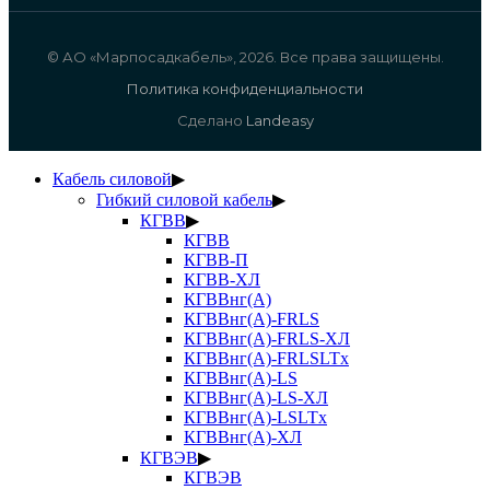
© АО «Марпосадкабель», 2026. Все права защищены.
Политика конфиденциальности
Сделано
Landeasy
Кабель силовой
▶
Гибкий силовой кабель
▶
КГВВ
▶
КГВВ
КГВВ-П
КГВВ-ХЛ
КГВВнг(А)
КГВВнг(А)-FRLS
КГВВнг(А)-FRLS-ХЛ
КГВВнг(А)-FRLSLTx
КГВВнг(А)-LS
КГВВнг(А)-LS-ХЛ
КГВВнг(А)-LSLTx
КГВВнг(А)-ХЛ
КГВЭВ
▶
КГВЭВ