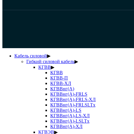
Кабель силовой
▶
Гибкий силовой кабель
▶
КГВВ
▶
КГВВ
КГВВ-П
КГВВ-ХЛ
КГВВнг(А)
КГВВнг(А)-FRLS
КГВВнг(А)-FRLS-ХЛ
КГВВнг(А)-FRLSLTx
КГВВнг(А)-LS
КГВВнг(А)-LS-ХЛ
КГВВнг(А)-LSLTx
КГВВнг(А)-ХЛ
КГВЭВ
▶