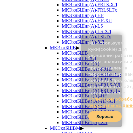
МКЭклБШнг(А)-FRLS-ХЛ
МКЭклБШнг(А)-FRLSLTx
МКЭклБШнг(А)-HF
МКЭклБШнг(А)-HF-ХЛ
МКЭклБШнг(А)-LS
МКЭклБШнг(А)-LS-ХЛ
МКЭклБШнг(А)-LSLTx
МКЭклБШнг(А)-ХЛ
Мы используем
МКЭклБШВ
▶
куки(cookie) для
МКЭклБШВ
улучшения работы
МКЭклБШВ-ХЛ
сайта, аналитики и
МКЭклБШВнг(А)
предоставления
МКЭклБШВнг(А)-FRHF
персонализирован
МКЭклБШВнг(А)-FRHF-ХЛ
МКЭклБШВнг(А)-FRLS
контента. Продол
МКЭклБШВнг(А)-FRLS-ХЛ
использовать сайт,
МКЭклБШВнг(А)-FRLSLTx
соглашаетесь с
МКЭклБШВнг(А)-HF
Политикой обрабо
МКЭклБШВнг(А)-HF-ХЛ
персональных дан
МКЭклБШВнг(А)-LS
МКЭклБШВнг(А)-LS-ХЛ
Хорошо
МКЭклБШВнг(А)-LSLTx
МКЭклБШВнг(А)-ХЛ
МКЭклБШВМ
▶