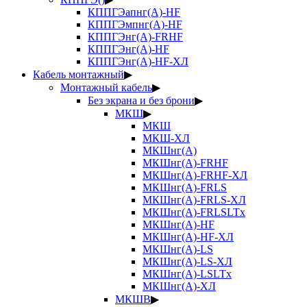
КППГЭапнг(А)-HF
КППГЭмпнг(А)-HF
КППГЭнг(А)-FRHF
КППГЭнг(А)-HF
КППГЭнг(А)-HF-ХЛ
Кабель монтажный
▶
Монтажный кабель
▶
Без экрана и без брони
▶
МКШ
▶
МКШ
МКШ-ХЛ
МКШнг(А)
МКШнг(А)-FRHF
МКШнг(А)-FRHF-ХЛ
МКШнг(А)-FRLS
МКШнг(А)-FRLS-ХЛ
МКШнг(А)-FRLSLTx
МКШнг(А)-HF
МКШнг(А)-HF-ХЛ
МКШнг(А)-LS
МКШнг(А)-LS-ХЛ
МКШнг(А)-LSLTx
МКШнг(А)-ХЛ
МКШВ
▶