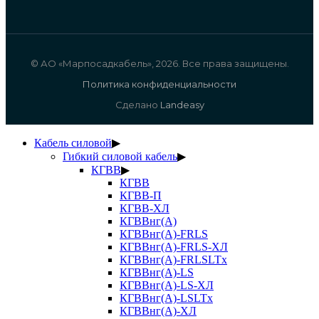
© АО «Марпосадкабель», 2026. Все права защищены.
Политика конфиденциальности
Сделано
Landeasy
Кабель силовой
▶
Гибкий силовой кабель
▶
КГВВ
▶
КГВВ
КГВВ-П
КГВВ-ХЛ
КГВВнг(А)
КГВВнг(А)-FRLS
КГВВнг(А)-FRLS-ХЛ
КГВВнг(А)-FRLSLTx
КГВВнг(А)-LS
КГВВнг(А)-LS-ХЛ
КГВВнг(А)-LSLTx
КГВВнг(А)-ХЛ