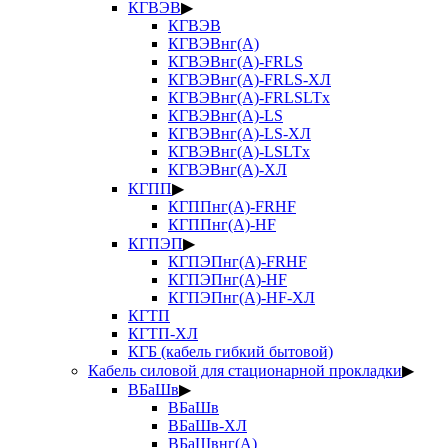
КГВЭВ
▶
КГВЭВ
КГВЭВнг(А)
КГВЭВнг(А)-FRLS
КГВЭВнг(А)-FRLS-ХЛ
КГВЭВнг(А)-FRLSLTx
КГВЭВнг(А)-LS
КГВЭВнг(А)-LS-ХЛ
КГВЭВнг(А)-LSLTx
КГВЭВнг(А)-ХЛ
КГПП
▶
КГППнг(А)-FRHF
КГППнг(А)-HF
КГПЭП
▶
КГПЭПнг(А)-FRHF
КГПЭПнг(А)-HF
КГПЭПнг(А)-HF-ХЛ
КГТП
КГТП-ХЛ
КГБ (кабель гибкий бытовой)
Кабель силовой для стационарной прокладки
▶
ВБаШв
▶
ВБаШв
ВБаШв-ХЛ
ВБаШвнг(А)