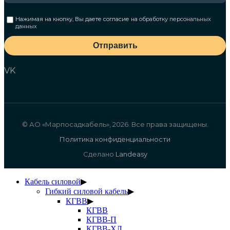
Нажимая на кнопку, Вы даете согласие на
обработку персональных
данных
Отправить
VK
© АО «Марпосадкабель», 2026. Все права защищены.
Политика конфиденциальности
Сделано
Landeasy
Кабель силовой
▶
Гибкий силовой кабель
▶
КГВВ
▶
КГВВ
КГВВ-П
КГВВ-ХЛ