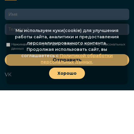
Мы используем куки(cookie) для улучшения
работы сайта, аналитики и предоставления
персонализированного контента.
Нажимая на кнопку, Вы даете согласие на
обработку персональных
данных
Продолжая использовать сайт, вы
соглашаетесь с
Политикой обработки
Отправить
персональных данных
.
Хорошо
VK
© АО «Марпосадкабель», 2026. Все права защищены.
Политика конфиденциальности
Сделано
Landeasy