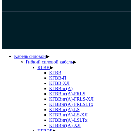
Кабель силовой
▶
Гибкий силовой кабель
▶
КГВВ
▶
КГВВ
КГВВ-П
КГВВ-ХЛ
КГВВнг(А)
КГВВнг(А)-FRLS
КГВВнг(А)-FRLS-ХЛ
КГВВнг(А)-FRLSLTx
КГВВнг(А)-LS
КГВВнг(А)-LS-ХЛ
КГВВнг(А)-LSLTx
КГВВнг(А)-ХЛ
КГВЭВ
▶