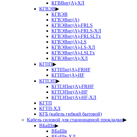
КГВВнг(А)-ХЛ
КГВЭВ
▶
КГВЭВ
КГВЭВнг(А)
КГВЭВнг(А)-FRLS
КГВЭВнг(А)-FRLS-ХЛ
КГВЭВнг(А)-FRLSLTx
КГВЭВнг(А)-LS
КГВЭВнг(А)-LS-ХЛ
КГВЭВнг(А)-LSLTx
КГВЭВнг(А)-ХЛ
КГПП
▶
КГППнг(А)-FRHF
КГППнг(А)-HF
КГПЭП
▶
КГПЭПнг(А)-FRHF
КГПЭПнг(А)-HF
КГПЭПнг(А)-HF-ХЛ
КГТП
КГТП-ХЛ
КГБ (кабель гибкий бытовой)
Кабель силовой для стационарной прокладки
▶
ВБаШв
▶
ВБаШв
ВБаШв-ХЛ