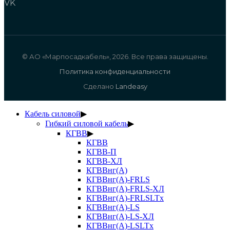
VK
© АО «Марпосадкабель», 2026. Все права защищены.
Политика конфиденциальности
Сделано
Landeasy
Кабель силовой
▶
Гибкий силовой кабель
▶
КГВВ
▶
КГВВ
КГВВ-П
КГВВ-ХЛ
КГВВнг(А)
КГВВнг(А)-FRLS
КГВВнг(А)-FRLS-ХЛ
КГВВнг(А)-FRLSLTx
КГВВнг(А)-LS
КГВВнг(А)-LS-ХЛ
КГВВнг(А)-LSLTx