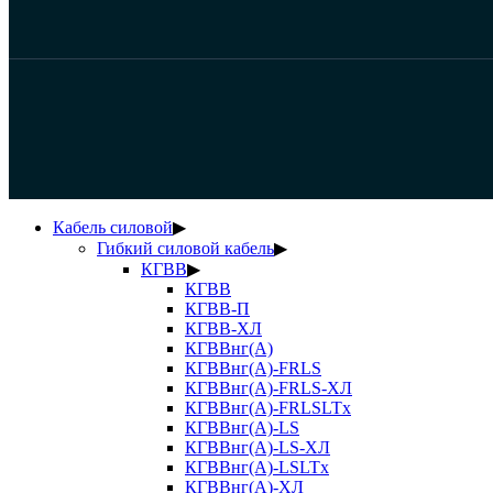
Кабель силовой
▶
Гибкий силовой кабель
▶
КГВВ
▶
КГВВ
КГВВ-П
КГВВ-ХЛ
КГВВнг(А)
КГВВнг(А)-FRLS
КГВВнг(А)-FRLS-ХЛ
КГВВнг(А)-FRLSLTx
КГВВнг(А)-LS
КГВВнг(А)-LS-ХЛ
КГВВнг(А)-LSLTx
КГВВнг(А)-ХЛ