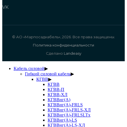
VK
© АО «Марпосадкабель», 2026. Все права защищены.
Политика конфиденциальности
Сделано
Landeasy
Кабель силовой
▶
Гибкий силовой кабель
▶
КГВВ
▶
КГВВ
КГВВ-П
КГВВ-ХЛ
КГВВнг(А)
КГВВнг(А)-FRLS
КГВВнг(А)-FRLS-ХЛ
КГВВнг(А)-FRLSLTx
КГВВнг(А)-LS
КГВВнг(А)-LS-ХЛ