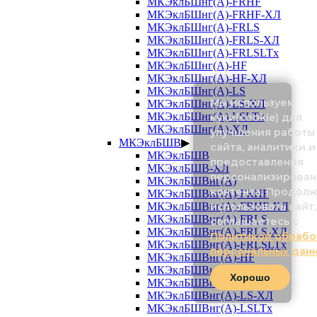
МКЭклБШнг(А)-FRHF
МКЭклБШнг(А)-FRHF-ХЛ
МКЭклБШнг(А)-FRLS
МКЭклБШнг(А)-FRLS-ХЛ
МКЭклБШнг(А)-FRLSLTx
МКЭклБШнг(А)-HF
МКЭклБШнг(А)-HF-ХЛ
МКЭклБШнг(А)-LS
Мы используем
МКЭклБШнг(А)-LS-ХЛ
МКЭклБШнг(А)-LSLTx
куки(cookie) для
МКЭклБШнг(А)-ХЛ
улучшения работы
МКЭклБШВ
▶
сайта, аналитики и
МКЭклБШВ
предоставления
МКЭклБШВ-ХЛ
персонализирован
МКЭклБШВнг(А)
контента. Продол
МКЭклБШВнг(А)-FRHF
МКЭклБШВнг(А)-FRHF-ХЛ
использовать сайт,
МКЭклБШВнг(А)-FRLS
соглашаетесь с
МКЭклБШВнг(А)-FRLS-ХЛ
Политикой обрабо
МКЭклБШВнг(А)-FRLSLTx
персональных дан
МКЭклБШВнг(А)-HF
МКЭклБШВнг(А)-HF-ХЛ
Хорошо
МКЭклБШВнг(А)-LS
МКЭклБШВнг(А)-LS-ХЛ
МКЭклБШВнг(А)-LSLTx