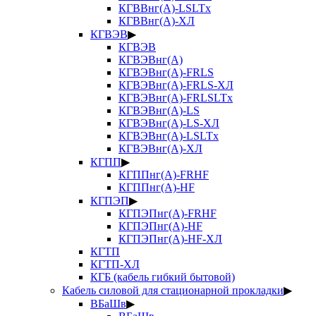
КГВВнг(А)-LSLTx
КГВВнг(А)-ХЛ
КГВЭВ
▶
КГВЭВ
КГВЭВнг(А)
КГВЭВнг(А)-FRLS
КГВЭВнг(А)-FRLS-ХЛ
КГВЭВнг(А)-FRLSLTx
КГВЭВнг(А)-LS
КГВЭВнг(А)-LS-ХЛ
КГВЭВнг(А)-LSLTx
КГВЭВнг(А)-ХЛ
КГПП
▶
КГППнг(А)-FRHF
КГППнг(А)-HF
КГПЭП
▶
КГПЭПнг(А)-FRHF
КГПЭПнг(А)-HF
КГПЭПнг(А)-HF-ХЛ
КГТП
КГТП-ХЛ
КГБ (кабель гибкий бытовой)
Кабель силовой для стационарной прокладки
▶
ВБаШв
▶