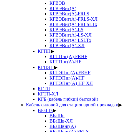
КГВЭВ
КГВЭВнг(А)
КГВЭВнг(А)-FRLS
КГВЭВнг(А)-FRLS-ХЛ
КГВЭВнг(А)-FRLSLTx
КГВЭВнг(А)-LS
КГВЭВнг(А)-LS-ХЛ
КГВЭВнг(А)-LSLTx
КГВЭВнг(А)-ХЛ
КГПП
▶
КГППнг(А)-FRHF
КГППнг(А)-HF
КГПЭП
▶
КГПЭПнг(А)-FRHF
КГПЭПнг(А)-HF
КГПЭПнг(А)-HF-ХЛ
КГТП
КГТП-ХЛ
КГБ (кабель гибкий бытовой)
Кабель силовой для стационарной прокладки
▶
ВБаШв
▶
ВБаШв
ВБаШв-ХЛ
ВБаШвнг(А)
ВБаШвнг(А)-FRLS