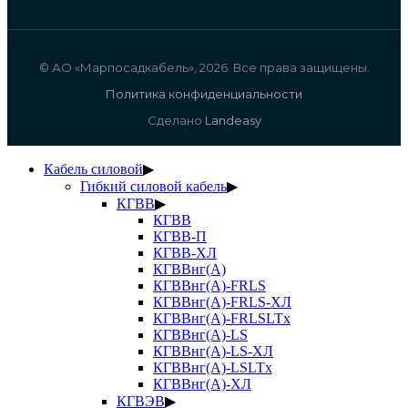
© АО «Марпосадкабель», 2026. Все права защищены.
Политика конфиденциальности
Сделано
Landeasy
Кабель силовой
▶
Гибкий силовой кабель
▶
КГВВ
▶
КГВВ
КГВВ-П
КГВВ-ХЛ
КГВВнг(А)
КГВВнг(А)-FRLS
КГВВнг(А)-FRLS-ХЛ
КГВВнг(А)-FRLSLTx
КГВВнг(А)-LS
КГВВнг(А)-LS-ХЛ
КГВВнг(А)-LSLTx
КГВВнг(А)-ХЛ
КГВЭВ
▶