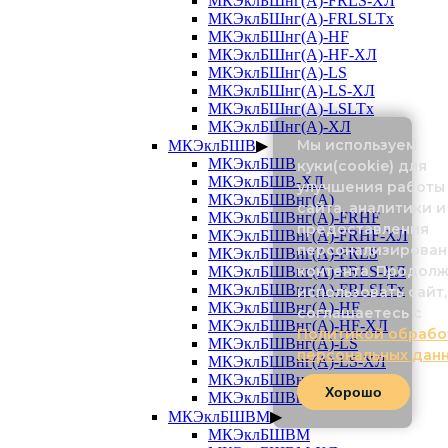
МКЭклБШнг(А)-FRLS-ХЛ
МКЭклБШнг(А)-FRLSLTx
МКЭклБШнг(А)-HF
МКЭклБШнг(А)-HF-ХЛ
МКЭклБШнг(А)-LS
МКЭклБШнг(А)-LS-ХЛ
МКЭклБШнг(А)-LSLTx
МКЭклБШнг(А)-ХЛ
Мы используем
МКЭклБШВ
▶
МКЭклБШВ
куки(cookie) для
МКЭклБШВ-ХЛ
улучшения работы
МКЭклБШВнг(А)
сайта, аналитики и
МКЭклБШВнг(А)-FRHF
предоставления
МКЭклБШВнг(А)-FRHF-ХЛ
персонализирован
МКЭклБШВнг(А)-FRLS
контента. Продол
МКЭклБШВнг(А)-FRLS-ХЛ
МКЭклБШВнг(А)-FRLSLTx
использовать сайт,
МКЭклБШВнг(А)-HF
соглашаетесь с
МКЭклБШВнг(А)-HF-ХЛ
Политикой обрабо
МКЭклБШВнг(А)-LS
персональных дан
МКЭклБШВнг(А)-LS-ХЛ
МКЭклБШВнг(А)-LSLTx
Хорошо
МКЭклБШВнг(А)-ХЛ
МКЭклБШВМ
▶
МКЭклБШВМ