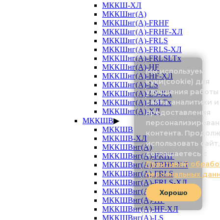
МККШ-ХЛ
МККШнг(А)
МККШнг(А)-FRHF
МККШнг(А)-FRHF-ХЛ
МККШнг(А)-FRLS
МККШнг(А)-FRLS-ХЛ
МККШнг(А)-FRLSLTx
МККШнг(А)-HF
Мы используем
МККШнг(А)-HF-ХЛ
куки(cookie) для
МККШнг(А)-LS
улучшения работы
МККШнг(А)-LS-ХЛ
сайта, аналитики и
МККШнг(А)-LSLTx
МККШнг(А)-ХЛ
предоставления
МККШВ
▶
персонализирован
МККШВ
контента. Продол
МККШВ-ХЛ
использовать сайт,
МККШВнг(А)
соглашаетесь с
МККШВнг(А)-FRHF
Политикой обрабо
МККШВнг(А)-FRHF-ХЛ
МККШВнг(А)-FRLS
персональных дан
МККШВнг(А)-FRLS-ХЛ
МККШВнг(А)-FRLSLTx
Хорошо
МККШВнг(А)-HF
МККШВнг(А)-HF-ХЛ
МККШВнг(А)-LS