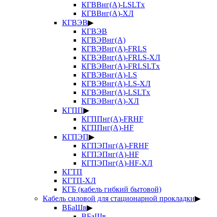
КГВВнг(А)-LSLTx
КГВВнг(А)-ХЛ
КГВЭВ
▶
КГВЭВ
КГВЭВнг(А)
КГВЭВнг(А)-FRLS
КГВЭВнг(А)-FRLS-ХЛ
КГВЭВнг(А)-FRLSLTx
КГВЭВнг(А)-LS
КГВЭВнг(А)-LS-ХЛ
КГВЭВнг(А)-LSLTx
КГВЭВнг(А)-ХЛ
КГПП
▶
КГППнг(А)-FRHF
КГППнг(А)-HF
КГПЭП
▶
КГПЭПнг(А)-FRHF
КГПЭПнг(А)-HF
КГПЭПнг(А)-HF-ХЛ
КГТП
КГТП-ХЛ
КГБ (кабель гибкий бытовой)
Кабель силовой для стационарной прокладки
▶
ВБаШв
▶
ВБаШв