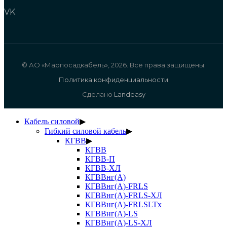
VK
© АО «Марпосадкабель», 2026. Все права защищены.
Политика конфиденциальности
Сделано
Landeasy
Кабель силовой
▶
Гибкий силовой кабель
▶
КГВВ
▶
КГВВ
КГВВ-П
КГВВ-ХЛ
КГВВнг(А)
КГВВнг(А)-FRLS
КГВВнг(А)-FRLS-ХЛ
КГВВнг(А)-FRLSLTx
КГВВнг(А)-LS
КГВВнг(А)-LS-ХЛ