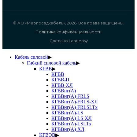
© АО «Марпосадкабель», 2026. Все права защищены.
Политика конфиденциальности
Сделано
Landeasy
Кабель силовой
▶
Гибкий силовой кабель
▶
КГВВ
▶
КГВВ
КГВВ-П
КГВВ-ХЛ
КГВВнг(А)
КГВВнг(А)-FRLS
КГВВнг(А)-FRLS-ХЛ
КГВВнг(А)-FRLSLTx
КГВВнг(А)-LS
КГВВнг(А)-LS-ХЛ
КГВВнг(А)-LSLTx
КГВВнг(А)-ХЛ
КГВЭВ
▶