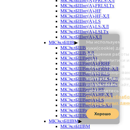
МКЭклБШнг(А)-FRLS-ХЛ
МКЭклБШнг(А)-FRLSLTx
МКЭклБШнг(А)-HF
МКЭклБШнг(А)-HF-ХЛ
МКЭклБШнг(А)-LS
МКЭклБШнг(А)-LS-ХЛ
МКЭклБШнг(А)-LSLTx
МКЭклБШнг(А)-ХЛ
Мы используем
МКЭклБШВ
▶
МКЭклБШВ
куки(cookie) для
МКЭклБШВ-ХЛ
улучшения работы
МКЭклБШВнг(А)
сайта, аналитики и
МКЭклБШВнг(А)-FRHF
предоставления
МКЭклБШВнг(А)-FRHF-ХЛ
персонализирован
МКЭклБШВнг(А)-FRLS
контента. Продол
МКЭклБШВнг(А)-FRLS-ХЛ
МКЭклБШВнг(А)-FRLSLTx
использовать сайт,
МКЭклБШВнг(А)-HF
соглашаетесь с
МКЭклБШВнг(А)-HF-ХЛ
Политикой обрабо
МКЭклБШВнг(А)-LS
персональных дан
МКЭклБШВнг(А)-LS-ХЛ
МКЭклБШВнг(А)-LSLTx
Хорошо
МКЭклБШВнг(А)-ХЛ
МКЭклБШВМ
▶
МКЭклБШВМ