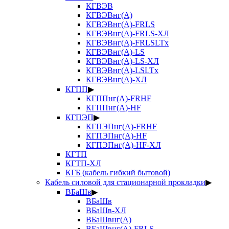
КГВЭВ
КГВЭВнг(А)
КГВЭВнг(А)-FRLS
КГВЭВнг(А)-FRLS-ХЛ
КГВЭВнг(А)-FRLSLTx
КГВЭВнг(А)-LS
КГВЭВнг(А)-LS-ХЛ
КГВЭВнг(А)-LSLTx
КГВЭВнг(А)-ХЛ
КГПП
▶
КГППнг(А)-FRHF
КГППнг(А)-HF
КГПЭП
▶
КГПЭПнг(А)-FRHF
КГПЭПнг(А)-HF
КГПЭПнг(А)-HF-ХЛ
КГТП
КГТП-ХЛ
КГБ (кабель гибкий бытовой)
Кабель силовой для стационарной прокладки
▶
ВБаШв
▶
ВБаШв
ВБаШв-ХЛ
ВБаШвнг(А)
ВБаШвнг(А)-FRLS