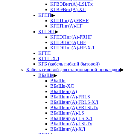
КГВЭВнг(А)-LSLTx
КГВЭВнг(А)-ХЛ
КГПП
▶
КГППнг(А)-FRHF
КГППнг(А)-HF
КГПЭП
▶
КГПЭПнг(А)-FRHF
КГПЭПнг(А)-HF
КГПЭПнг(А)-HF-ХЛ
КГТП
КГТП-ХЛ
КГБ (кабель гибкий бытовой)
Кабель силовой для стационарной прокладки
▶
ВБаШв
▶
ВБаШв
ВБаШв-ХЛ
ВБаШвнг(А)
ВБаШвнг(А)-FRLS
ВБаШвнг(А)-FRLS-ХЛ
ВБаШвнг(А)-FRLSLTx
ВБаШвнг(А)-LS
ВБаШвнг(А)-LS-ХЛ
ВБаШвнг(А)-LSLTx
ВБаШвнг(А)-ХЛ