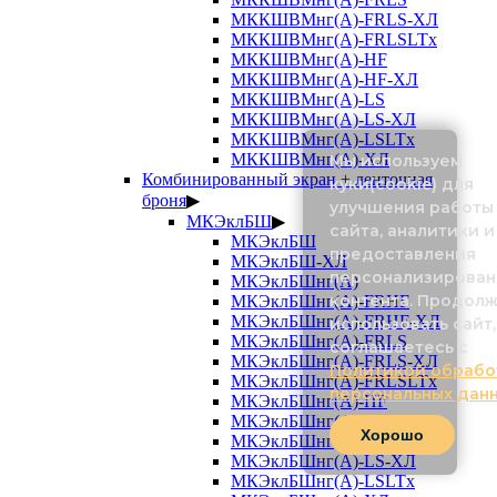
МККШВМнг(А)-FRLS-ХЛ
МККШВМнг(А)-FRLSLTx
МККШВМнг(А)-HF
МККШВМнг(А)-HF-ХЛ
МККШВМнг(А)-LS
МККШВМнг(А)-LS-ХЛ
МККШВМнг(А)-LSLTx
МККШВМнг(А)-ХЛ
Мы используем
Комбинированный экран + ленточная
куки(cookie) для
броня
▶
улучшения работы
МКЭклБШ
▶
сайта, аналитики и
МКЭклБШ
предоставления
МКЭклБШ-ХЛ
персонализирован
МКЭклБШнг(А)
контента. Продол
МКЭклБШнг(А)-FRHF
МКЭклБШнг(А)-FRHF-ХЛ
использовать сайт,
МКЭклБШнг(А)-FRLS
соглашаетесь с
МКЭклБШнг(А)-FRLS-ХЛ
Политикой обрабо
МКЭклБШнг(А)-FRLSLTx
персональных дан
МКЭклБШнг(А)-HF
МКЭклБШнг(А)-HF-ХЛ
Хорошо
МКЭклБШнг(А)-LS
МКЭклБШнг(А)-LS-ХЛ
МКЭклБШнг(А)-LSLTx