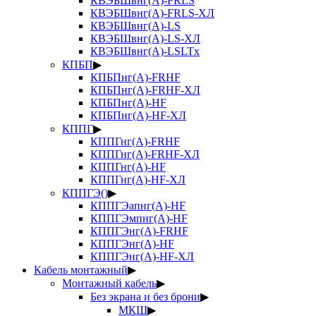
КВЭБШвнг(А)-FRLS
КВЭБШвнг(А)-FRLS-ХЛ
КВЭБШвнг(А)-LS
КВЭБШвнг(А)-LS-ХЛ
КВЭБШвнг(А)-LSLTx
КПБП
▶
КПБПнг(А)-FRHF
КПБПнг(А)-FRHF-ХЛ
КПБПнг(А)-HF
КПБПнг(А)-HF-ХЛ
КППГ
▶
КППГнг(А)-FRHF
КППГнг(А)-FRHF-ХЛ
КППГнг(А)-HF
КППГнг(А)-HF-ХЛ
КППГЭ()
▶
КППГЭапнг(А)-HF
КППГЭмпнг(А)-HF
КППГЭнг(А)-FRHF
КППГЭнг(А)-HF
КППГЭнг(А)-HF-ХЛ
Кабель монтажный
▶
Монтажный кабель
▶
Без экрана и без брони
▶
МКШ
▶