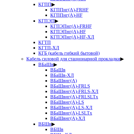
КГПП
▶
КГППнг(А)-FRHF
КГППнг(А)-HF
КГПЭП
▶
КГПЭПнг(А)-FRHF
КГПЭПнг(А)-HF
КГПЭПнг(А)-HF-ХЛ
КГТП
КГТП-ХЛ
КГБ (кабель гибкий бытовой)
Кабель силовой для стационарной прокладки
▶
ВБаШв
▶
ВБаШв
ВБаШв-ХЛ
ВБаШвнг(А)
ВБаШвнг(А)-FRLS
ВБаШвнг(А)-FRLS-ХЛ
ВБаШвнг(А)-FRLSLTx
ВБаШвнг(А)-LS
ВБаШвнг(А)-LS-ХЛ
ВБаШвнг(А)-LSLTx
ВБаШвнг(А)-ХЛ
ВБШв
▶
ВБШв