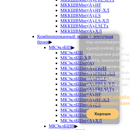
МККШВМнг(А)-HF
МККШВМнг(А)-HF-ХЛ
МККШВМнг(А)-LS
МККШВМнг(А)-LS-ХЛ
МККШВМнг(А)-LSLTx
МККШВМнг(А)-ХЛ
Комбинированный экран + ленточная
Мы используем
броня
▶
МКЭклБШ
▶
куки(cookie) для
МКЭклБШ
улучшения работы
МКЭклБШ-ХЛ
сайта, аналитики и
МКЭклБШнг(А)
предоставления
МКЭклБШнг(А)-FRHF
персонализирован
МКЭклБШнг(А)-FRHF-ХЛ
контента. Продол
МКЭклБШнг(А)-FRLS
МКЭклБШнг(А)-FRLS-ХЛ
использовать сайт,
МКЭклБШнг(А)-FRLSLTx
соглашаетесь с
МКЭклБШнг(А)-HF
Политикой обрабо
МКЭклБШнг(А)-HF-ХЛ
персональных дан
МКЭклБШнг(А)-LS
МКЭклБШнг(А)-LS-ХЛ
Хорошо
МКЭклБШнг(А)-LSLTx
МКЭклБШнг(А)-ХЛ
МКЭклБШВ
▶