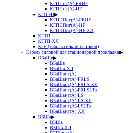
КГППнг(А)-FRHF
КГППнг(А)-HF
КГПЭП
▶
КГПЭПнг(А)-FRHF
КГПЭПнг(А)-HF
КГПЭПнг(А)-HF-ХЛ
КГТП
КГТП-ХЛ
КГБ (кабель гибкий бытовой)
Кабель силовой для стационарной прокладки
▶
ВБаШв
▶
ВБаШв
ВБаШв-ХЛ
ВБаШвнг(А)
ВБаШвнг(А)-FRLS
ВБаШвнг(А)-FRLS-ХЛ
ВБаШвнг(А)-FRLSLTx
ВБаШвнг(А)-LS
ВБаШвнг(А)-LS-ХЛ
ВБаШвнг(А)-LSLTx
ВБаШвнг(А)-ХЛ
ВБШв
▶
ВБШв
ВБШв-ХЛ
ВБШвнг(А)