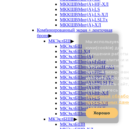
МККШВМнг(А)-HF-ХЛ
МККШВМнг(А)-LS
МККШВМнг(А)-LS-ХЛ
МККШВМнг(А)-LSLTx
МККШВМнг(А)-ХЛ
Комбинированный экран + ленточная
броня
▶
МКЭклБШ
▶
Мы используем
МКЭклБШ
куки(cookie) для
МКЭклБШ-ХЛ
улучшения работы
МКЭклБШнг(А)
сайта, аналитики и
МКЭклБШнг(А)-FRHF
предоставления
МКЭклБШнг(А)-FRHF-ХЛ
персонализирован
МКЭклБШнг(А)-FRLS
МКЭклБШнг(А)-FRLS-ХЛ
контента. Продол
МКЭклБШнг(А)-FRLSLTx
использовать сайт,
МКЭклБШнг(А)-HF
соглашаетесь с
МКЭклБШнг(А)-HF-ХЛ
Политикой обрабо
МКЭклБШнг(А)-LS
персональных дан
МКЭклБШнг(А)-LS-ХЛ
МКЭклБШнг(А)-LSLTx
Хорошо
МКЭклБШнг(А)-ХЛ
МКЭклБШВ
▶
МКЭклБШВ