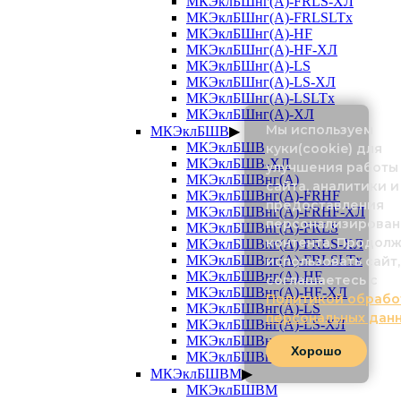
МКЭклБШнг(А)-FRLS-ХЛ
МКЭклБШнг(А)-FRLSLTx
МКЭклБШнг(А)-HF
МКЭклБШнг(А)-HF-ХЛ
МКЭклБШнг(А)-LS
МКЭклБШнг(А)-LS-ХЛ
МКЭклБШнг(А)-LSLTx
МКЭклБШнг(А)-ХЛ
Мы используем
МКЭклБШВ
▶
МКЭклБШВ
куки(cookie) для
МКЭклБШВ-ХЛ
улучшения работы
МКЭклБШВнг(А)
сайта, аналитики и
МКЭклБШВнг(А)-FRHF
предоставления
МКЭклБШВнг(А)-FRHF-ХЛ
персонализирован
МКЭклБШВнг(А)-FRLS
контента. Продол
МКЭклБШВнг(А)-FRLS-ХЛ
МКЭклБШВнг(А)-FRLSLTx
использовать сайт,
МКЭклБШВнг(А)-HF
соглашаетесь с
МКЭклБШВнг(А)-HF-ХЛ
Политикой обрабо
МКЭклБШВнг(А)-LS
персональных дан
МКЭклБШВнг(А)-LS-ХЛ
МКЭклБШВнг(А)-LSLTx
Хорошо
МКЭклБШВнг(А)-ХЛ
МКЭклБШВМ
▶
МКЭклБШВМ