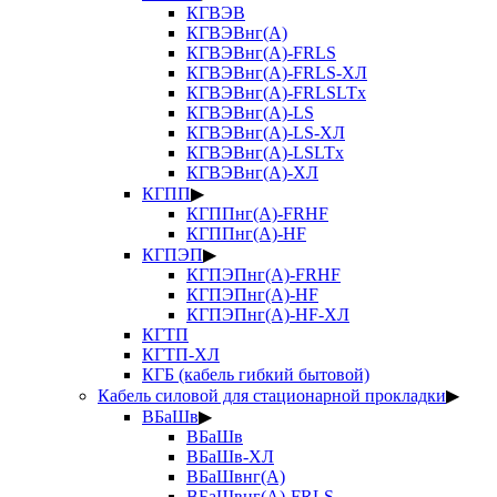
КГВЭВ
КГВЭВнг(А)
КГВЭВнг(А)-FRLS
КГВЭВнг(А)-FRLS-ХЛ
КГВЭВнг(А)-FRLSLTx
КГВЭВнг(А)-LS
КГВЭВнг(А)-LS-ХЛ
КГВЭВнг(А)-LSLTx
КГВЭВнг(А)-ХЛ
КГПП
▶
КГППнг(А)-FRHF
КГППнг(А)-HF
КГПЭП
▶
КГПЭПнг(А)-FRHF
КГПЭПнг(А)-HF
КГПЭПнг(А)-HF-ХЛ
КГТП
КГТП-ХЛ
КГБ (кабель гибкий бытовой)
Кабель силовой для стационарной прокладки
▶
ВБаШв
▶
ВБаШв
ВБаШв-ХЛ
ВБаШвнг(А)
ВБаШвнг(А)-FRLS