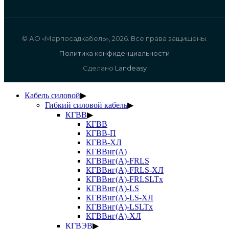
© АО «Марпосадкабель», 2026. Все права защищены.
Политика конфиденциальности
Сделано
Landeasy
Кабель силовой
▶
Гибкий силовой кабель
▶
КГВВ
▶
КГВВ
КГВВ-П
КГВВ-ХЛ
КГВВнг(А)
КГВВнг(А)-FRLS
КГВВнг(А)-FRLS-ХЛ
КГВВнг(А)-FRLSLTx
КГВВнг(А)-LS
КГВВнг(А)-LS-ХЛ
КГВВнг(А)-LSLTx
КГВВнг(А)-ХЛ
КГВЭВ
▶