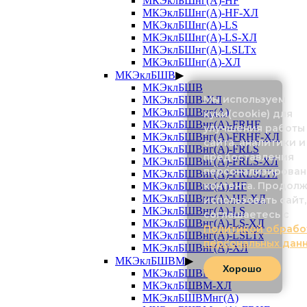
МКЭклБШнг(А)-HF
МКЭклБШнг(А)-HF-ХЛ
МКЭклБШнг(А)-LS
МКЭклБШнг(А)-LS-ХЛ
МКЭклБШнг(А)-LSLTx
МКЭклБШнг(А)-ХЛ
МКЭклБШВ
▶
МКЭклБШВ
Мы используем
МКЭклБШВ-ХЛ
МКЭклБШВнг(А)
куки(cookie) для
МКЭклБШВнг(А)-FRHF
улучшения работы
МКЭклБШВнг(А)-FRHF-ХЛ
сайта, аналитики и
МКЭклБШВнг(А)-FRLS
предоставления
МКЭклБШВнг(А)-FRLS-ХЛ
персонализирован
МКЭклБШВнг(А)-FRLSLTx
контента. Продол
МКЭклБШВнг(А)-HF
МКЭклБШВнг(А)-HF-ХЛ
использовать сайт,
МКЭклБШВнг(А)-LS
соглашаетесь с
МКЭклБШВнг(А)-LS-ХЛ
Политикой обрабо
МКЭклБШВнг(А)-LSLTx
персональных дан
МКЭклБШВнг(А)-ХЛ
МКЭклБШВМ
▶
Хорошо
МКЭклБШВМ
МКЭклБШВМ-ХЛ
МКЭклБШВМнг(А)