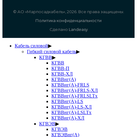
© АО «Марпосадкабель», 2026. Все права защищены.
Политика конфиденциальности
Сделано
Landeasy
Кабель силовой
▶
Гибкий силовой кабель
▶
КГВВ
▶
КГВВ
КГВВ-П
КГВВ-ХЛ
КГВВнг(А)
КГВВнг(А)-FRLS
КГВВнг(А)-FRLS-ХЛ
КГВВнг(А)-FRLSLTx
КГВВнг(А)-LS
КГВВнг(А)-LS-ХЛ
КГВВнг(А)-LSLTx
КГВВнг(А)-ХЛ
КГВЭВ
▶
КГВЭВ
КГВЭВнг(А)