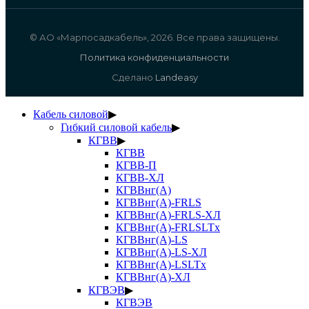
© АО «Марпосадкабель», 2026. Все права защищены.
Политика конфиденциальности
Сделано
Landeasy
Кабель силовой
▶
Гибкий силовой кабель
▶
КГВВ
▶
КГВВ
КГВВ-П
КГВВ-ХЛ
КГВВнг(А)
КГВВнг(А)-FRLS
КГВВнг(А)-FRLS-ХЛ
КГВВнг(А)-FRLSLTx
КГВВнг(А)-LS
КГВВнг(А)-LS-ХЛ
КГВВнг(А)-LSLTx
КГВВнг(А)-ХЛ
КГВЭВ
▶
КГВЭВ