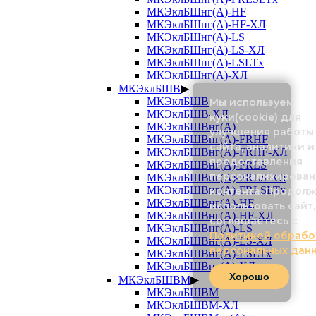
МКЭклБШнг(А)-HF
МКЭклБШнг(А)-HF-ХЛ
МКЭклБШнг(А)-LS
МКЭклБШнг(А)-LS-ХЛ
МКЭклБШнг(А)-LSLTx
МКЭклБШнг(А)-ХЛ
МКЭклБШВ
▶
МКЭклБШВ
Мы используем
МКЭклБШВ-ХЛ
куки(cookie) для
МКЭклБШВнг(А)
улучшения работы
МКЭклБШВнг(А)-FRHF
сайта, аналитики и
МКЭклБШВнг(А)-FRHF-ХЛ
предоставления
МКЭклБШВнг(А)-FRLS
персонализирован
МКЭклБШВнг(А)-FRLS-ХЛ
МКЭклБШВнг(А)-FRLSLTx
контента. Продол
МКЭклБШВнг(А)-HF
использовать сайт,
МКЭклБШВнг(А)-HF-ХЛ
соглашаетесь с
МКЭклБШВнг(А)-LS
Политикой обрабо
МКЭклБШВнг(А)-LS-ХЛ
персональных дан
МКЭклБШВнг(А)-LSLTx
МКЭклБШВнг(А)-ХЛ
Хорошо
МКЭклБШВМ
▶
МКЭклБШВМ
МКЭклБШВМ-ХЛ