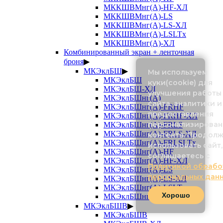
МККШВМнг(А)-HF-ХЛ
МККШВМнг(А)-LS
МККШВМнг(А)-LS-ХЛ
МККШВМнг(А)-LSLTx
МККШВМнг(А)-ХЛ
Комбинированный экран + ленточная
броня
▶
МКЭклБШ
▶
Мы используем
МКЭклБШ
куки(cookie) для
МКЭклБШ-ХЛ
улучшения работы
МКЭклБШнг(А)
сайта, аналитики и
МКЭклБШнг(А)-FRHF
предоставления
МКЭклБШнг(А)-FRHF-ХЛ
персонализирован
МКЭклБШнг(А)-FRLS
МКЭклБШнг(А)-FRLS-ХЛ
контента. Продол
МКЭклБШнг(А)-FRLSLTx
использовать сайт,
МКЭклБШнг(А)-HF
соглашаетесь с
МКЭклБШнг(А)-HF-ХЛ
Политикой обрабо
МКЭклБШнг(А)-LS
персональных дан
МКЭклБШнг(А)-LS-ХЛ
МКЭклБШнг(А)-LSLTx
Хорошо
МКЭклБШнг(А)-ХЛ
МКЭклБШВ
▶
МКЭклБШВ