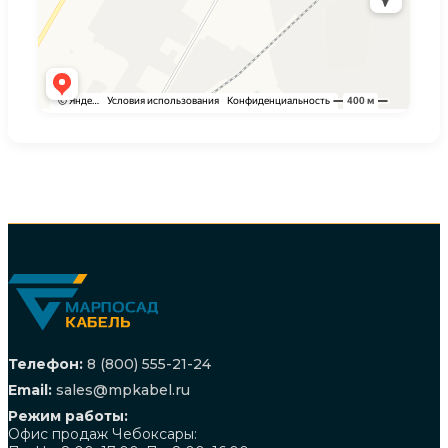
Телефон:
8 (800) 555-21-24
Email:
sales@mpkabel.ru
Режим работы:
Офис продаж Чебоксары: