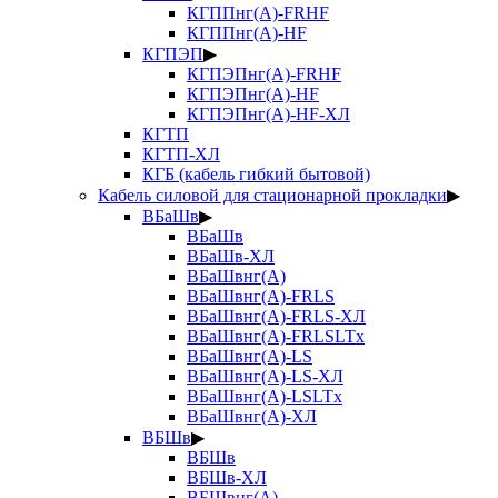
КГППнг(А)-FRHF
КГППнг(А)-HF
КГПЭП
▶
КГПЭПнг(А)-FRHF
КГПЭПнг(А)-HF
КГПЭПнг(А)-HF-ХЛ
КГТП
КГТП-ХЛ
КГБ (кабель гибкий бытовой)
Кабель силовой для стационарной прокладки
▶
ВБаШв
▶
ВБаШв
ВБаШв-ХЛ
ВБаШвнг(А)
ВБаШвнг(А)-FRLS
ВБаШвнг(А)-FRLS-ХЛ
ВБаШвнг(А)-FRLSLTx
ВБаШвнг(А)-LS
ВБаШвнг(А)-LS-ХЛ
ВБаШвнг(А)-LSLTx
ВБаШвнг(А)-ХЛ
ВБШв
▶
ВБШв
ВБШв-ХЛ
ВБШвнг(А)