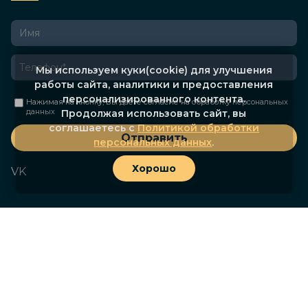
Мы используем куки(cookie) для улучшения
работы сайта, аналитики и предоставления
персонализированного контента.
Нажимая на кнопку, Вы даете согласие на
обработку персональных
данных
Продолжая использовать сайт, вы
соглашаетесь с
Политикой обработки
Отправить
персональных данных
.
Хорошо
VK
© АО «Марпосадкабель», 2026. Все права защищены.
Политика конфиденциальности
Сделано
Landeasy