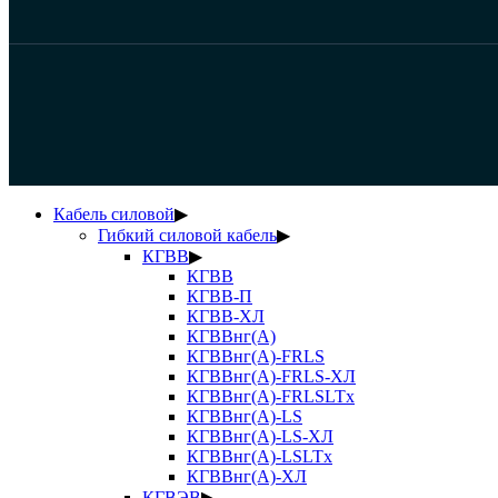
Кабель силовой
▶
Гибкий силовой кабель
▶
КГВВ
▶
КГВВ
КГВВ-П
КГВВ-ХЛ
КГВВнг(А)
КГВВнг(А)-FRLS
КГВВнг(А)-FRLS-ХЛ
КГВВнг(А)-FRLSLTx
КГВВнг(А)-LS
КГВВнг(А)-LS-ХЛ
КГВВнг(А)-LSLTx
КГВВнг(А)-ХЛ
КГВЭВ
▶