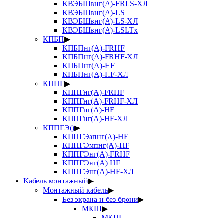
КВЭБШвнг(А)-FRLS-ХЛ
КВЭБШвнг(А)-LS
КВЭБШвнг(А)-LS-ХЛ
КВЭБШвнг(А)-LSLTx
КПБП
▶
КПБПнг(А)-FRHF
КПБПнг(А)-FRHF-ХЛ
КПБПнг(А)-HF
КПБПнг(А)-HF-ХЛ
КППГ
▶
КППГнг(А)-FRHF
КППГнг(А)-FRHF-ХЛ
КППГнг(А)-HF
КППГнг(А)-HF-ХЛ
КППГЭ()
▶
КППГЭапнг(А)-HF
КППГЭмпнг(А)-HF
КППГЭнг(А)-FRHF
КППГЭнг(А)-HF
КППГЭнг(А)-HF-ХЛ
Кабель монтажный
▶
Монтажный кабель
▶
Без экрана и без брони
▶
МКШ
▶
МКШ