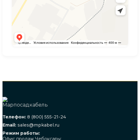
Телефон:
8 (800) 555-21-24
Email:
sales@mpkabel.ru
Режим работы:
Офис продаж Чебоксары: