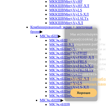
МККШВМнг(А)-HF
МККШВМнг(А)-HF-ХЛ
МККШВМнг(А)-LS
МККШВМнг(А)-LS-ХЛ
МККШВМнг(А)-LSLTx
МККШВМнг(А)-ХЛ
Комбинированный экран + ленточная
броня
▶
Мы используем
МКЭклБШ
▶
куки(cookie) для
МКЭклБШ
улучшения работы
МКЭклБШ-ХЛ
МКЭклБШнг(А)
сайта, аналитики и
МКЭклБШнг(А)-FRHF
предоставления
МКЭклБШнг(А)-FRHF-ХЛ
персонализирован
МКЭклБШнг(А)-FRLS
контента. Продол
МКЭклБШнг(А)-FRLS-ХЛ
использовать сайт,
МКЭклБШнг(А)-FRLSLTx
соглашаетесь с
МКЭклБШнг(А)-HF
МКЭклБШнг(А)-HF-ХЛ
Политикой обрабо
МКЭклБШнг(А)-LS
персональных дан
МКЭклБШнг(А)-LS-ХЛ
МКЭклБШнг(А)-LSLTx
Хорошо
МКЭклБШнг(А)-ХЛ
МКЭклБШВ
▶
МКЭклБШВ