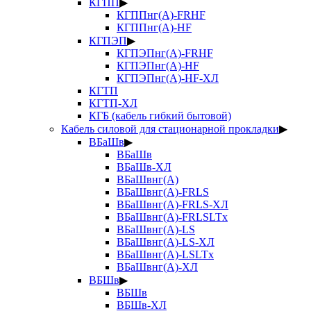
КГПП
▶
КГППнг(А)-FRHF
КГППнг(А)-HF
КГПЭП
▶
КГПЭПнг(А)-FRHF
КГПЭПнг(А)-HF
КГПЭПнг(А)-HF-ХЛ
КГТП
КГТП-ХЛ
КГБ (кабель гибкий бытовой)
Кабель силовой для стационарной прокладки
▶
ВБаШв
▶
ВБаШв
ВБаШв-ХЛ
ВБаШвнг(А)
ВБаШвнг(А)-FRLS
ВБаШвнг(А)-FRLS-ХЛ
ВБаШвнг(А)-FRLSLTx
ВБаШвнг(А)-LS
ВБаШвнг(А)-LS-ХЛ
ВБаШвнг(А)-LSLTx
ВБаШвнг(А)-ХЛ
ВБШв
▶
ВБШв
ВБШв-ХЛ