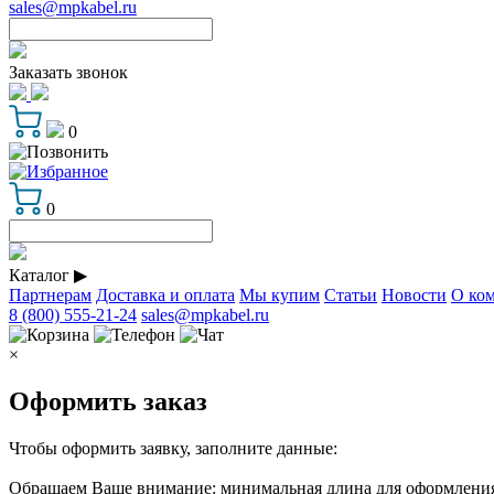
sales@mpkabel.ru
Заказать звонок
0
0
Каталог
▶
Партнерам
Доставка и оплата
Мы купим
Статьи
Новости
О ко
8 (800) 555-21-24
sales@mpkabel.ru
×
Оформить заказ
Чтобы оформить заявку, заполните данные:
Обращаем Ваше внимание: минимальная длина для оформления 